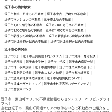
逗子市の物件検索
逗子市新築一戸建ての不動産
逗子市中古一戸建ての不動産
逗子市マンションの不動産
逗子市土地の不動産
逗子市1,000万円台の不動産
逗子市2,000万円台の不動産
逗子市3,000万円台の不動産
逗子市4,000万円台の不動産
逗子市駅徒歩5分以内の不動産
逗子市駅徒歩10分以内の不動産
逗子市駅徒歩15分以内の不動産
逗子市駅徒歩20分以内の不動産
逗子市公共関係
逗子市役所
逗子市公共施設予約システム
逗子市妊婦・育児相談
逗子市幼稚園
逗子市小学校
逗子市中学校
逗子市内病院一覧
逗子市休日夜間診療
逗子市消防本部
逗子市住民異動の届け出
逗子市緊急防災情報
逗子市ふるさと納税
逗子市都市計画図
逗子市急傾斜地崩壊危険区域
逗子市宅地防災について
逗子市津波ハザードマップ
逗子市土砂災害等ハザードマップ
逗子市空き家バンク
逗子市・葉山町エリアの不動産情報ならセンチュリー21リビングライ
フへ！
当社は逗子市・葉山町周辺エリアの物件を中心に不動産のご紹介をし