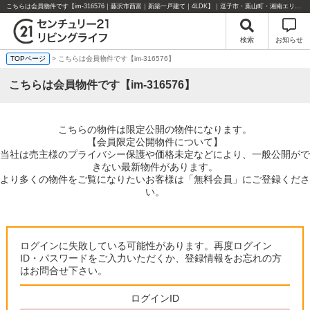
こちらは会員物件です【im-316576｜藤沢市西富｜新築一戸建て｜4LDK】｜逗子市・葉山町・湘南エリアの不動産のことならセンチュリー21リビングライフにお任せください！
検索
お知らせ
TOPページ
> こちらは会員物件です【im-316576】
こちらは会員物件です【im-316576】
こちらの物件は限定公開の物件になります。
【会員限定公開物件について】
当社は売主様のプライバシー保護や価格未定などにより、一般公開がで
きない最新物件があります。
より多くの物件をご覧になりたいお客様は「無料会員」にご登録くださ
い。
ログインに失敗している可能性があります。再度ログイン
ID・パスワードをご入力いただくか、登録情報をお忘れの方
はお問合せ下さい。
ログインID