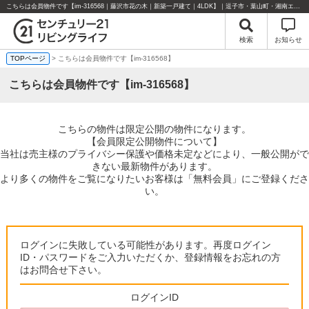
こちらは会員物件です【im-316568｜藤沢市花の木｜新築一戸建て｜4LDK】｜逗子市・葉山町・湘南エリアの不動産のことならセンチュリー21リビングライフにお任せください！
検索
お知らせ
TOPページ
> こちらは会員物件です【im-316568】
こちらは会員物件です【im-316568】
こちらの物件は限定公開の物件になります。
【会員限定公開物件について】
当社は売主様のプライバシー保護や価格未定などにより、一般公開がで
きない最新物件があります。
より多くの物件をご覧になりたいお客様は「無料会員」にご登録くださ
い。
ログインに失敗している可能性があります。再度ログイン
ID・パスワードをご入力いただくか、登録情報をお忘れの方
はお問合せ下さい。
ログインID