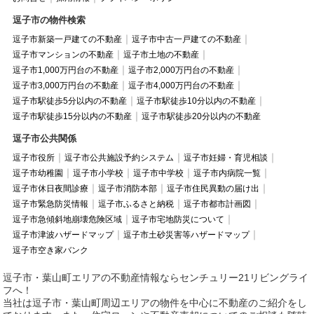
逗子市の物件検索
逗子市新築一戸建ての不動産
逗子市中古一戸建ての不動産
逗子市マンションの不動産
逗子市土地の不動産
逗子市1,000万円台の不動産
逗子市2,000万円台の不動産
逗子市3,000万円台の不動産
逗子市4,000万円台の不動産
逗子市駅徒歩5分以内の不動産
逗子市駅徒歩10分以内の不動産
逗子市駅徒歩15分以内の不動産
逗子市駅徒歩20分以内の不動産
逗子市公共関係
逗子市役所
逗子市公共施設予約システム
逗子市妊婦・育児相談
逗子市幼稚園
逗子市小学校
逗子市中学校
逗子市内病院一覧
逗子市休日夜間診療
逗子市消防本部
逗子市住民異動の届け出
逗子市緊急防災情報
逗子市ふるさと納税
逗子市都市計画図
逗子市急傾斜地崩壊危険区域
逗子市宅地防災について
逗子市津波ハザードマップ
逗子市土砂災害等ハザードマップ
逗子市空き家バンク
逗子市・葉山町エリアの不動産情報ならセンチュリー21リビングライ
フへ！
当社は逗子市・葉山町周辺エリアの物件を中心に不動産のご紹介をし