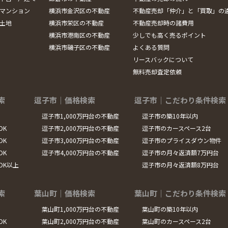
マンション
横浜市金沢区の不動産
不動産売却「仲介」と「買取」の
土地
横浜市栄区の不動産
不動産売却時の諸費用
横浜市港南区の不動産
少しでも高く売るポイント
横浜市磯子区の不動産
よくある質問
リースバックについて
無料売却査定依頼
索
逗子市｜価格検索
逗子市｜こだわり条件検索
逗子市1,000万円台の不動産
逗子市の築10年以内
DK
逗子市2,000万円台の不動産
逗子市のカースペース2台
DK
逗子市3,000万円台の不動産
逗子市のプライスダウン物件
DK
逗子市4,000万円台の不動産
逗子市の月々返済額7万円台
LDK以上
逗子市の月々返済額8万円台
索
葉山町｜価格検索
葉山町｜こだわり条件検索
葉山町1,000万円台の不動産
葉山町の築10年以内
DK
葉山町2,000万円台の不動産
葉山町のカースペース2台