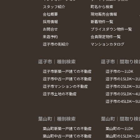
スタッフ紹介
町名から検索
会社概要
現地販売会情報
採用情報
新着物件一覧
お問合せ
プライスダウン物件一覧
来店予約
会員限定物件一覧
逗子市の街紹介
マンションカタログ
逗子市｜種別検索
逗子市｜間取り検
逗子市新築一戸建ての不動産
逗子市の～1LDK
逗子市中古一戸建ての不動産
逗子市の1SLDK～2L
逗子市マンションの不動産
逗子市の2SLDK～3L
逗子市土地の不動産
逗子市の3SLDK～4L
逗子市の4SLDK～5
葉山町｜種別検索
葉山町｜間取り検
葉山町新築一戸建ての不動産
葉山町の～1LDK
葉山町中古一戸建ての不動産
葉山町の1SLDK～2L