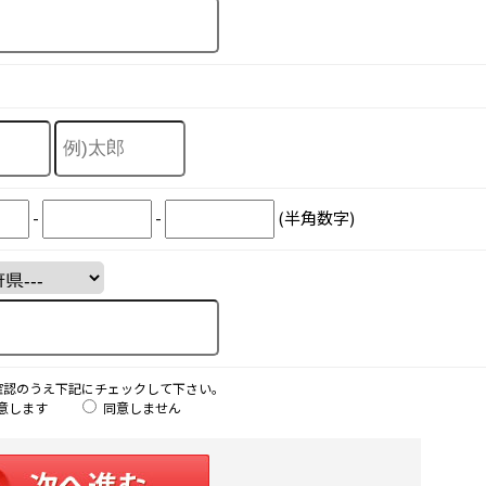
-
-
(半角数字)
確認のうえ下記にチェックして下さい。
意します
同意しません