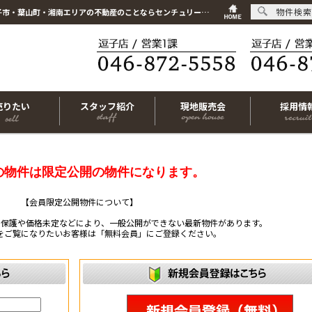
物件検索
こちらは会員物件です【im-316564｜横須賀市長坂3丁目｜新築一戸建て｜4LDK】｜逗子市・葉山町・湘南エリアの不動産のことならセンチュリー21リビングライフにお任せください！
売りたい
スタッフ紹介
現地販売会
採用情
の物件は限定公開の物件になります。
【会員限定公開物件について】
ー保護や価格未定などにより、一般公開ができない最新物件があります。
をご覧になりたいお客様は「無料会員」にご登録ください。