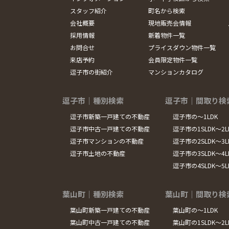
スタッフ紹介
町名から検索
会社概要
現地販売会情報
採用情報
新着物件一覧
お問合せ
プライスダウン物件一覧
来店予約
会員限定物件一覧
逗子市の街紹介
マンションカタログ
逗子市｜種別検索
逗子市｜間取り検
逗子市新築一戸建ての不動産
逗子市の～1LDK
逗子市中古一戸建ての不動産
逗子市の1SLDK～2L
逗子市マンションの不動産
逗子市の2SLDK～3L
逗子市土地の不動産
逗子市の3SLDK～4L
逗子市の4SLDK～5
葉山町｜種別検索
葉山町｜間取り検
葉山町新築一戸建ての不動産
葉山町の～1LDK
葉山町中古一戸建ての不動産
葉山町の1SLDK～2L