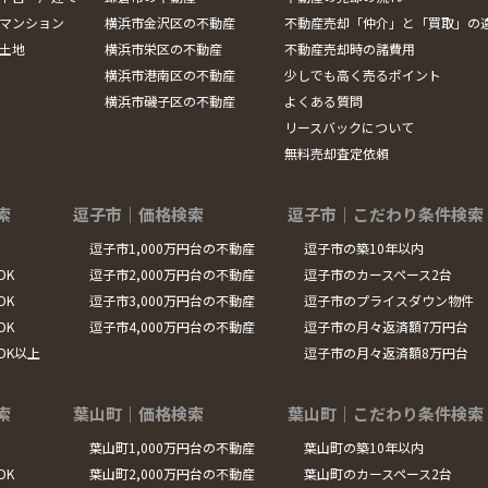
マンション
横浜市金沢区の不動産
不動産売却「仲介」と「買取」の
土地
横浜市栄区の不動産
不動産売却時の諸費用
横浜市港南区の不動産
少しでも高く売るポイント
横浜市磯子区の不動産
よくある質問
リースバックについて
無料売却査定依頼
索
逗子市｜価格検索
逗子市｜こだわり条件検索
逗子市1,000万円台の不動産
逗子市の築10年以内
DK
逗子市2,000万円台の不動産
逗子市のカースペース2台
DK
逗子市3,000万円台の不動産
逗子市のプライスダウン物件
DK
逗子市4,000万円台の不動産
逗子市の月々返済額7万円台
LDK以上
逗子市の月々返済額8万円台
索
葉山町｜価格検索
葉山町｜こだわり条件検索
葉山町1,000万円台の不動産
葉山町の築10年以内
DK
葉山町2,000万円台の不動産
葉山町のカースペース2台