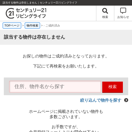
該当する物件は存在しません｜センチュリー21リビングライフ
検索
お知らせ
TOPページ
>
物件検索
>
-
ご成約済み
該当する物件は存在しません
お探しの物件はご成約済みとなっております。
下記にて再検索をお願いたします。
検索
絞り込んで物件を探す
ホームページに掲載されていない物件も
多数ございます。
お手数ですが、
会員登録フォームよりお問合せ下さい。