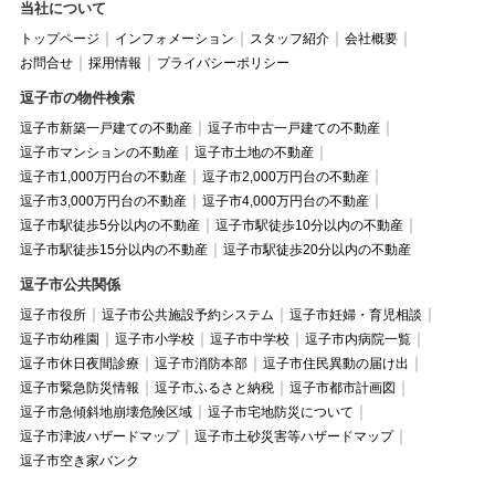
当社について
トップページ
インフォメーション
スタッフ紹介
会社概要
お問合せ
採用情報
プライバシーポリシー
逗子市の物件検索
逗子市新築一戸建ての不動産
逗子市中古一戸建ての不動産
逗子市マンションの不動産
逗子市土地の不動産
逗子市1,000万円台の不動産
逗子市2,000万円台の不動産
逗子市3,000万円台の不動産
逗子市4,000万円台の不動産
逗子市駅徒歩5分以内の不動産
逗子市駅徒歩10分以内の不動産
逗子市駅徒歩15分以内の不動産
逗子市駅徒歩20分以内の不動産
逗子市公共関係
逗子市役所
逗子市公共施設予約システム
逗子市妊婦・育児相談
逗子市幼稚園
逗子市小学校
逗子市中学校
逗子市内病院一覧
逗子市休日夜間診療
逗子市消防本部
逗子市住民異動の届け出
逗子市緊急防災情報
逗子市ふるさと納税
逗子市都市計画図
逗子市急傾斜地崩壊危険区域
逗子市宅地防災について
逗子市津波ハザードマップ
逗子市土砂災害等ハザードマップ
逗子市空き家バンク