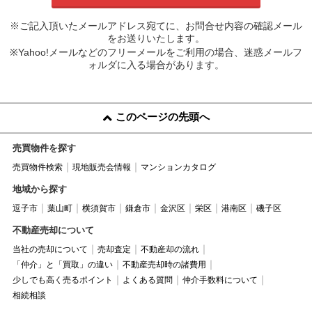
※ご記入頂いたメールアドレス宛てに、お問合せ内容の確認メール
をお送りいたします。
※Yahoo!メールなどのフリーメールをご利用の場合、迷惑メールフ
ォルダに入る場合があります。
このページの先頭へ
売買物件を探す
売買物件検索
現地販売会情報
マンションカタログ
地域から探す
逗子市
葉山町
横須賀市
鎌倉市
金沢区
栄区
港南区
磯子区
不動産売却について
当社の売却について
売却査定
不動産却の流れ
「仲介」と「買取」の違い
不動産売却時の諸費用
少しでも高く売るポイント
よくある質問
仲介手数料について
相続相談