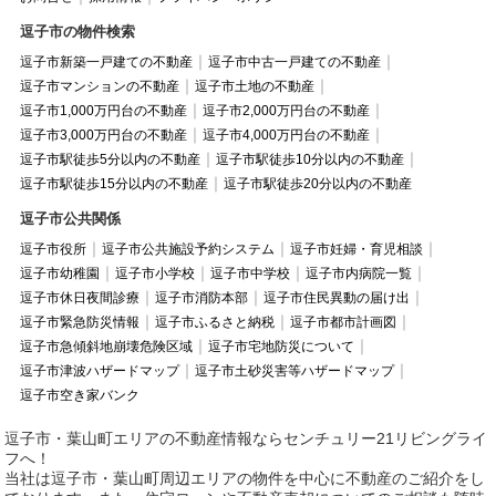
逗子市の物件検索
逗子市新築一戸建ての不動産
逗子市中古一戸建ての不動産
逗子市マンションの不動産
逗子市土地の不動産
逗子市1,000万円台の不動産
逗子市2,000万円台の不動産
逗子市3,000万円台の不動産
逗子市4,000万円台の不動産
逗子市駅徒歩5分以内の不動産
逗子市駅徒歩10分以内の不動産
逗子市駅徒歩15分以内の不動産
逗子市駅徒歩20分以内の不動産
逗子市公共関係
逗子市役所
逗子市公共施設予約システム
逗子市妊婦・育児相談
逗子市幼稚園
逗子市小学校
逗子市中学校
逗子市内病院一覧
逗子市休日夜間診療
逗子市消防本部
逗子市住民異動の届け出
逗子市緊急防災情報
逗子市ふるさと納税
逗子市都市計画図
逗子市急傾斜地崩壊危険区域
逗子市宅地防災について
逗子市津波ハザードマップ
逗子市土砂災害等ハザードマップ
逗子市空き家バンク
逗子市・葉山町エリアの不動産情報ならセンチュリー21リビングライ
フへ！
当社は逗子市・葉山町周辺エリアの物件を中心に不動産のご紹介をし