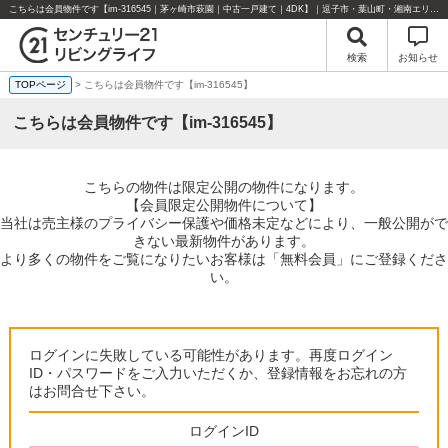
こちらは会員物件です【im-316545｜茅ヶ崎市萩園｜中古一戸建て｜4DK】｜逗子市・葉山町・湘南エリアの不動産のことならセンチュリー21リビングライフにお任せください！
検索
お知らせ
TOPページ
> こちらは会員物件です【im-316545】
こちらは会員物件です【im-316545】
こちらの物件は限定公開の物件になります。
【会員限定公開物件について】
当社は売主様のプライバシー保護や価格未定などにより、一般公開がで
きない最新物件があります。
より多くの物件をご覧になりたいお客様は「無料会員」にご登録くださ
い。
ログインに失敗している可能性があります。再度ログイン
ID・パスワードをご入力いただくか、登録情報をお忘れの方
はお問合せ下さい。
ログインID