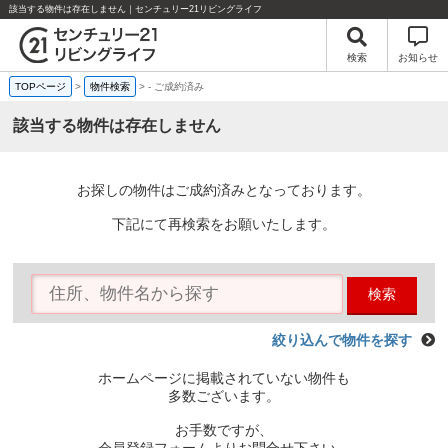
該当する物件は存在しません｜センチュリー21リビングライフ
検索
お知らせ
TOPページ
>
物件検索
>
-
ご成約済み
該当する物件は存在しません
お探しの物件はご成約済みとなっております。
下記にて再検索をお願いたします。
検索
絞り込んで物件を探す
ホームページに掲載されていない物件も
多数ございます。
お手数ですが、
会員登録フォームよりお問合せ下さい。