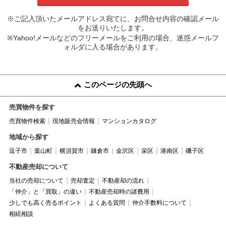
※ご記入頂いたメールアドレス宛てに、お問合せ内容の確認メール
をお送りいたします。
※Yahoo!メールなどのフリーメールをご利用の場合、迷惑メールフ
ォルダに入る場合があります。
このページの先頭へ
売買物件を探す
売買物件検索
現地販売会情報
マンションカタログ
地域から探す
逗子市
葉山町
横須賀市
鎌倉市
金沢区
栄区
港南区
磯子区
不動産売却について
当社の売却について
売却査定
不動産却の流れ
「仲介」と「買取」の違い
不動産売却時の諸費用
少しでも高く売るポイント
よくある質問
仲介手数料について
相続相談