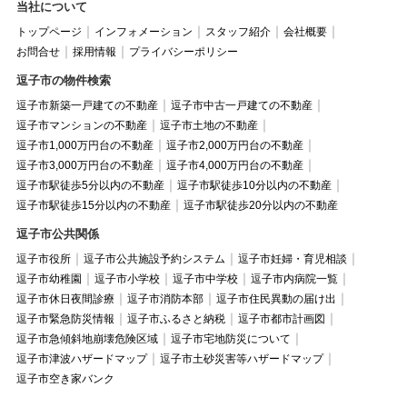
当社について
トップページ
インフォメーション
スタッフ紹介
会社概要
お問合せ
採用情報
プライバシーポリシー
逗子市の物件検索
逗子市新築一戸建ての不動産
逗子市中古一戸建ての不動産
逗子市マンションの不動産
逗子市土地の不動産
逗子市1,000万円台の不動産
逗子市2,000万円台の不動産
逗子市3,000万円台の不動産
逗子市4,000万円台の不動産
逗子市駅徒歩5分以内の不動産
逗子市駅徒歩10分以内の不動産
逗子市駅徒歩15分以内の不動産
逗子市駅徒歩20分以内の不動産
逗子市公共関係
逗子市役所
逗子市公共施設予約システム
逗子市妊婦・育児相談
逗子市幼稚園
逗子市小学校
逗子市中学校
逗子市内病院一覧
逗子市休日夜間診療
逗子市消防本部
逗子市住民異動の届け出
逗子市緊急防災情報
逗子市ふるさと納税
逗子市都市計画図
逗子市急傾斜地崩壊危険区域
逗子市宅地防災について
逗子市津波ハザードマップ
逗子市土砂災害等ハザードマップ
逗子市空き家バンク