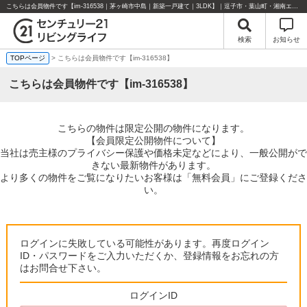
こちらは会員物件です【im-316538｜茅ヶ崎市中島｜新築一戸建て｜3LDK】｜逗子市・葉山町・湘南エリアの不動産のことならセンチュリー21リビングライフにお任せください！
検索
お知らせ
TOPページ
> こちらは会員物件です【im-316538】
こちらは会員物件です【im-316538】
こちらの物件は限定公開の物件になります。
【会員限定公開物件について】
当社は売主様のプライバシー保護や価格未定などにより、一般公開がで
きない最新物件があります。
より多くの物件をご覧になりたいお客様は「無料会員」にご登録くださ
い。
ログインに失敗している可能性があります。再度ログイン
ID・パスワードをご入力いただくか、登録情報をお忘れの方
はお問合せ下さい。
ログインID