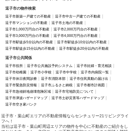
逗子市の物件検索
逗子市新築一戸建ての不動産
逗子市中古一戸建ての不動産
逗子市マンションの不動産
逗子市土地の不動産
逗子市1,000万円台の不動産
逗子市2,000万円台の不動産
逗子市3,000万円台の不動産
逗子市4,000万円台の不動産
逗子市駅徒歩5分以内の不動産
逗子市駅徒歩10分以内の不動産
逗子市駅徒歩15分以内の不動産
逗子市駅徒歩20分以内の不動産
逗子市公共関係
逗子市役所
逗子市公共施設予約システム
逗子市妊婦・育児相談
逗子市幼稚園
逗子市小学校
逗子市中学校
逗子市内病院一覧
逗子市休日夜間診療
逗子市消防本部
逗子市住民異動の届け出
逗子市緊急防災情報
逗子市ふるさと納税
逗子市都市計画図
逗子市急傾斜地崩壊危険区域
逗子市宅地防災について
逗子市津波ハザードマップ
逗子市土砂災害等ハザードマップ
逗子市空き家バンク
逗子市・葉山町エリアの不動産情報ならセンチュリー21リビングライ
フへ！
当社は逗子市・葉山町周辺エリアの物件を中心に不動産のご紹介をし