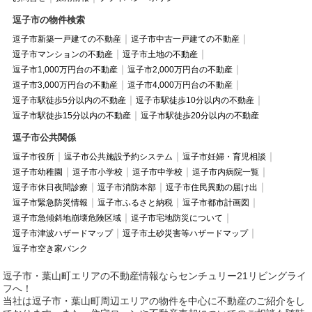
逗子市の物件検索
逗子市新築一戸建ての不動産
逗子市中古一戸建ての不動産
逗子市マンションの不動産
逗子市土地の不動産
逗子市1,000万円台の不動産
逗子市2,000万円台の不動産
逗子市3,000万円台の不動産
逗子市4,000万円台の不動産
逗子市駅徒歩5分以内の不動産
逗子市駅徒歩10分以内の不動産
逗子市駅徒歩15分以内の不動産
逗子市駅徒歩20分以内の不動産
逗子市公共関係
逗子市役所
逗子市公共施設予約システム
逗子市妊婦・育児相談
逗子市幼稚園
逗子市小学校
逗子市中学校
逗子市内病院一覧
逗子市休日夜間診療
逗子市消防本部
逗子市住民異動の届け出
逗子市緊急防災情報
逗子市ふるさと納税
逗子市都市計画図
逗子市急傾斜地崩壊危険区域
逗子市宅地防災について
逗子市津波ハザードマップ
逗子市土砂災害等ハザードマップ
逗子市空き家バンク
逗子市・葉山町エリアの不動産情報ならセンチュリー21リビングライ
フへ！
当社は逗子市・葉山町周辺エリアの物件を中心に不動産のご紹介をし