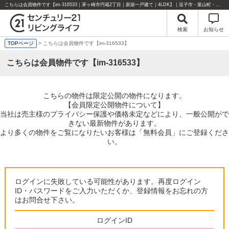
こちらは会員物件です【im-316533｜茅ヶ崎市円蔵2丁目｜新築一戸建て｜4LDK】｜逗子市・葉山町・湘南エリアの不動産のことならセンチュリー21リビングライフにお任せください！
検索
お知らせ
TOPページ
> こちらは会員物件です【im-316533】
こちらは会員物件です【im-316533】
こちらの物件は限定公開の物件になります。
【会員限定公開物件について】
当社は売主様のプライバシー保護や価格未定などにより、一般公開がで
きない最新物件があります。
より多くの物件をご覧になりたいお客様は「無料会員」にご登録くださ
い。
ログインに失敗している可能性があります。再度ログイン
ID・パスワードをご入力いただくか、登録情報をお忘れの方
はお問合せ下さい。
ログインID