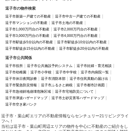
逗子市の物件検索
逗子市新築一戸建ての不動産
逗子市中古一戸建ての不動産
逗子市マンションの不動産
逗子市土地の不動産
逗子市1,000万円台の不動産
逗子市2,000万円台の不動産
逗子市3,000万円台の不動産
逗子市4,000万円台の不動産
逗子市駅徒歩5分以内の不動産
逗子市駅徒歩10分以内の不動産
逗子市駅徒歩15分以内の不動産
逗子市駅徒歩20分以内の不動産
逗子市公共関係
逗子市役所
逗子市公共施設予約システム
逗子市妊婦・育児相談
逗子市幼稚園
逗子市小学校
逗子市中学校
逗子市内病院一覧
逗子市休日夜間診療
逗子市消防本部
逗子市住民異動の届け出
逗子市緊急防災情報
逗子市ふるさと納税
逗子市都市計画図
逗子市急傾斜地崩壊危険区域
逗子市宅地防災について
逗子市津波ハザードマップ
逗子市土砂災害等ハザードマップ
逗子市空き家バンク
逗子市・葉山町エリアの不動産情報ならセンチュリー21リビングライ
フへ！
当社は逗子市・葉山町周辺エリアの物件を中心に不動産のご紹介をし