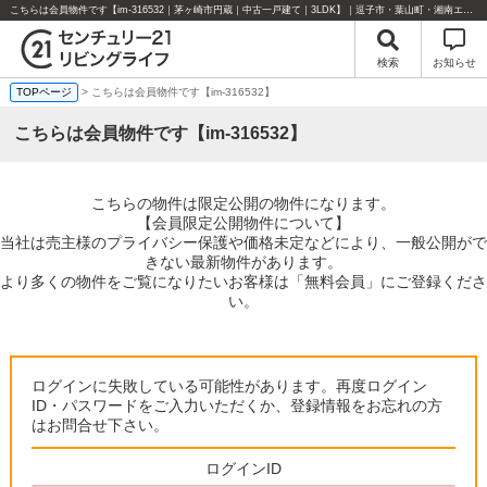
こちらは会員物件です【im-316532｜茅ヶ崎市円蔵｜中古一戸建て｜3LDK】｜逗子市・葉山町・湘南エリアの不動産のことならセンチュリー21リビングライフにお任せください！
検索
お知らせ
TOPページ
> こちらは会員物件です【im-316532】
こちらは会員物件です【im-316532】
こちらの物件は限定公開の物件になります。
【会員限定公開物件について】
当社は売主様のプライバシー保護や価格未定などにより、一般公開がで
きない最新物件があります。
より多くの物件をご覧になりたいお客様は「無料会員」にご登録くださ
い。
ログインに失敗している可能性があります。再度ログイン
ID・パスワードをご入力いただくか、登録情報をお忘れの方
はお問合せ下さい。
ログインID