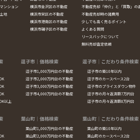
マンション
横浜市金沢区の不動産
不動産売却「仲介」と「買取」の
土地
横浜市栄区の不動産
不動産売却時の諸費用
横浜市港南区の不動産
少しでも高く売るポイント
横浜市磯子区の不動産
よくある質問
リースバックについて
無料売却査定依頼
索
逗子市｜価格検索
逗子市｜こだわり条件検索
逗子市1,000万円台の不動産
逗子市の築10年以内
DK
逗子市2,000万円台の不動産
逗子市のカースペース2台
DK
逗子市3,000万円台の不動産
逗子市のプライスダウン物件
DK
逗子市4,000万円台の不動産
逗子市の月々返済額7万円台
LDK以上
逗子市の月々返済額8万円台
索
葉山町｜価格検索
葉山町｜こだわり条件検索
葉山町1,000万円台の不動産
葉山町の築10年以内
DK
葉山町2,000万円台の不動産
葉山町のカースペース2台