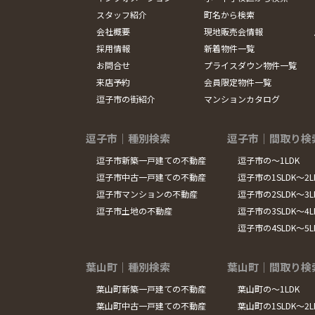
スタッフ紹介
町名から検索
会社概要
現地販売会情報
採用情報
新着物件一覧
お問合せ
プライスダウン物件一覧
来店予約
会員限定物件一覧
逗子市の街紹介
マンションカタログ
逗子市｜種別検索
逗子市｜間取り検
逗子市新築一戸建ての不動産
逗子市の～1LDK
逗子市中古一戸建ての不動産
逗子市の1SLDK～2L
逗子市マンションの不動産
逗子市の2SLDK～3L
逗子市土地の不動産
逗子市の3SLDK～4L
逗子市の4SLDK～5
葉山町｜種別検索
葉山町｜間取り検
葉山町新築一戸建ての不動産
葉山町の～1LDK
葉山町中古一戸建ての不動産
葉山町の1SLDK～2L