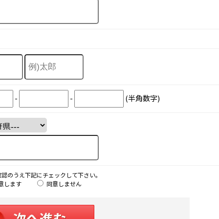
-
-
(半角数字)
確認のうえ下記にチェックして下さい。
意します
同意しません