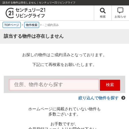
該当する物件は存在しません｜センチュリー21リビングライフ
検索
お知らせ
TOPページ
>
物件検索
>
-
ご成約済み
該当する物件は存在しません
お探しの物件はご成約済みとなっております。
下記にて再検索をお願いたします。
検索
絞り込んで物件を探す
ホームページに掲載されていない物件も
多数ございます。
お手数ですが、
会員登録フォームよりお問合せ下さい。