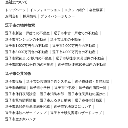
当社について
トップページ
インフォメーション
スタッフ紹介
会社概要
お問合せ
採用情報
プライバシーポリシー
逗子市の物件検索
逗子市新築一戸建ての不動産
逗子市中古一戸建ての不動産
逗子市マンションの不動産
逗子市土地の不動産
逗子市1,000万円台の不動産
逗子市2,000万円台の不動産
逗子市3,000万円台の不動産
逗子市4,000万円台の不動産
逗子市駅徒歩5分以内の不動産
逗子市駅徒歩10分以内の不動産
逗子市駅徒歩15分以内の不動産
逗子市駅徒歩20分以内の不動産
逗子市公共関係
逗子市役所
逗子市公共施設予約システム
逗子市妊婦・育児相談
逗子市幼稚園
逗子市小学校
逗子市中学校
逗子市内病院一覧
逗子市休日夜間診療
逗子市消防本部
逗子市住民異動の届け出
逗子市緊急防災情報
逗子市ふるさと納税
逗子市都市計画図
逗子市急傾斜地崩壊危険区域
逗子市宅地防災について
逗子市津波ハザードマップ
逗子市土砂災害等ハザードマップ
逗子市空き家バンク