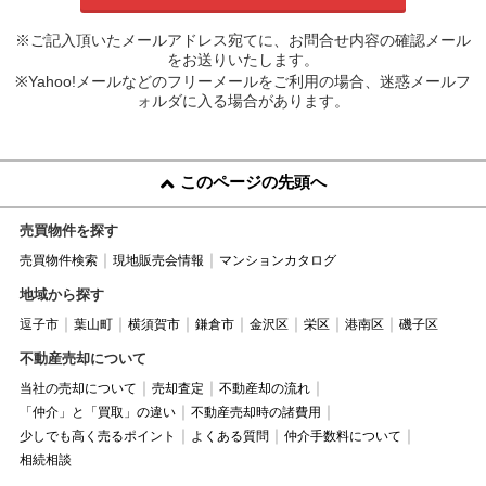
※ご記入頂いたメールアドレス宛てに、お問合せ内容の確認メール
をお送りいたします。
※Yahoo!メールなどのフリーメールをご利用の場合、迷惑メールフ
ォルダに入る場合があります。
このページの先頭へ
売買物件を探す
売買物件検索
現地販売会情報
マンションカタログ
地域から探す
逗子市
葉山町
横須賀市
鎌倉市
金沢区
栄区
港南区
磯子区
不動産売却について
当社の売却について
売却査定
不動産却の流れ
「仲介」と「買取」の違い
不動産売却時の諸費用
少しでも高く売るポイント
よくある質問
仲介手数料について
相続相談