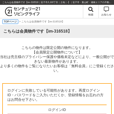
こちらは会員物件です【im-316518｜逗子市久木8丁目｜土地｜-】｜逗子市・葉山町・湘南エリアの不動産のことならセンチュリー21リビングライフにお任せください！
検索
お知らせ
TOPページ
> こちらは会員物件です【im-316518】
こちらは会員物件です【im-316518】
こちらの物件は限定公開の物件になります。
【会員限定公開物件について】
当社は売主様のプライバシー保護や価格未定などにより、一般公開がで
きない最新物件があります。
より多くの物件をご覧になりたいお客様は「無料会員」にご登録くださ
い。
ログインに失敗している可能性があります。再度ログイン
ID・パスワードをご入力いただくか、登録情報をお忘れの方
はお問合せ下さい。
ログインID