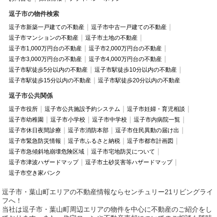
逗子市の物件検索
逗子市新築一戸建ての不動産
逗子市中古一戸建ての不動産
逗子市マンションの不動産
逗子市土地の不動産
逗子市1,000万円台の不動産
逗子市2,000万円台の不動産
逗子市3,000万円台の不動産
逗子市4,000万円台の不動産
逗子市駅徒歩5分以内の不動産
逗子市駅徒歩10分以内の不動産
逗子市駅徒歩15分以内の不動産
逗子市駅徒歩20分以内の不動産
逗子市公共関係
逗子市役所
逗子市公共施設予約システム
逗子市妊婦・育児相談
逗子市幼稚園
逗子市小学校
逗子市中学校
逗子市内病院一覧
逗子市休日夜間診療
逗子市消防本部
逗子市住民異動の届け出
逗子市緊急防災情報
逗子市ふるさと納税
逗子市都市計画図
逗子市急傾斜地崩壊危険区域
逗子市宅地防災について
逗子市津波ハザードマップ
逗子市土砂災害等ハザードマップ
逗子市空き家バンク
逗子市・葉山町エリアの不動産情報ならセンチュリー21リビングライ
フへ！
当社は逗子市・葉山町周辺エリアの物件を中心に不動産のご紹介をし