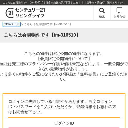
こちらは会員物件です【im-316510｜鎌倉市由比ガ浜4丁目｜土地｜-】｜逗子市・葉山町・湘南エリアの不動産のことならセンチュリー21リビングライフにお任せください！
検索
お知らせ
TOPページ
> こちらは会員物件です【im-316510】
こちらは会員物件です【im-316510】
こちらの物件は限定公開の物件になります。
【会員限定公開物件について】
当社は売主様のプライバシー保護や価格未定などにより、一般公開がで
きない最新物件があります。
より多くの物件をご覧になりたいお客様は「無料会員」にご登録くださ
い。
ログインに失敗している可能性があります。再度ログイン
ID・パスワードをご入力いただくか、登録情報をお忘れの方
はお問合せ下さい。
ログインID