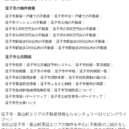
逗子市の物件検索
逗子市新築一戸建ての不動産
逗子市中古一戸建ての不動産
逗子市マンションの不動産
逗子市土地の不動産
逗子市1,000万円台の不動産
逗子市2,000万円台の不動産
逗子市3,000万円台の不動産
逗子市4,000万円台の不動産
逗子市駅徒歩5分以内の不動産
逗子市駅徒歩10分以内の不動産
逗子市駅徒歩15分以内の不動産
逗子市駅徒歩20分以内の不動産
逗子市公共関係
逗子市役所
逗子市公共施設予約システム
逗子市妊婦・育児相談
逗子市幼稚園
逗子市小学校
逗子市中学校
逗子市内病院一覧
逗子市休日夜間診療
逗子市消防本部
逗子市住民異動の届け出
逗子市緊急防災情報
逗子市ふるさと納税
逗子市都市計画図
逗子市急傾斜地崩壊危険区域
逗子市宅地防災について
逗子市津波ハザードマップ
逗子市土砂災害等ハザードマップ
逗子市空き家バンク
逗子市・葉山町エリアの不動産情報ならセンチュリー21リビングライ
フへ！
当社は逗子市・葉山町周辺エリアの物件を中心に不動産のご紹介をし