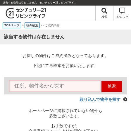
該当する物件は存在しません｜センチュリー21リビングライフ
検索
お知らせ
TOPページ
>
物件検索
>
-
ご成約済み
該当する物件は存在しません
お探しの物件はご成約済みとなっております。
下記にて再検索をお願いたします。
検索
絞り込んで物件を探す
ホームページに掲載されていない物件も
多数ございます。
お手数ですが、
会員登録フォームよりお問合せ下さい。