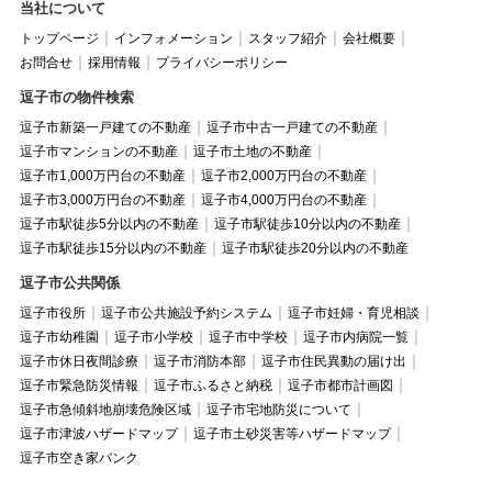
当社について
トップページ
インフォメーション
スタッフ紹介
会社概要
お問合せ
採用情報
プライバシーポリシー
逗子市の物件検索
逗子市新築一戸建ての不動産
逗子市中古一戸建ての不動産
逗子市マンションの不動産
逗子市土地の不動産
逗子市1,000万円台の不動産
逗子市2,000万円台の不動産
逗子市3,000万円台の不動産
逗子市4,000万円台の不動産
逗子市駅徒歩5分以内の不動産
逗子市駅徒歩10分以内の不動産
逗子市駅徒歩15分以内の不動産
逗子市駅徒歩20分以内の不動産
逗子市公共関係
逗子市役所
逗子市公共施設予約システム
逗子市妊婦・育児相談
逗子市幼稚園
逗子市小学校
逗子市中学校
逗子市内病院一覧
逗子市休日夜間診療
逗子市消防本部
逗子市住民異動の届け出
逗子市緊急防災情報
逗子市ふるさと納税
逗子市都市計画図
逗子市急傾斜地崩壊危険区域
逗子市宅地防災について
逗子市津波ハザードマップ
逗子市土砂災害等ハザードマップ
逗子市空き家バンク