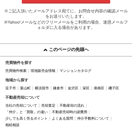
※ご記入頂いたメールアドレス宛てに、お問合せ内容の確認メール
をお送りいたします。
※Yahoo!メールなどのフリーメールをご利用の場合、迷惑メールフ
ォルダに入る場合があります。
このページの先頭へ
売買物件を探す
売買物件検索
現地販売会情報
マンションカタログ
地域から探す
逗子市
葉山町
横須賀市
鎌倉市
金沢区
栄区
港南区
磯子区
不動産売却について
当社の売却について
売却査定
不動産却の流れ
「仲介」と「買取」の違い
不動産売却時の諸費用
少しでも高く売るポイント
よくある質問
仲介手数料について
相続相談