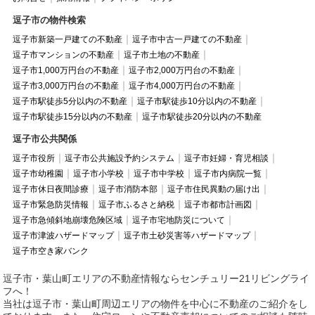
逗子市の物件検索
逗子市新築一戸建ての不動産
逗子市中古一戸建ての不動産
逗子市マンションの不動産
逗子市土地の不動産
逗子市1,000万円台の不動産
逗子市2,000万円台の不動産
逗子市3,000万円台の不動産
逗子市4,000万円台の不動産
逗子市駅徒歩5分以内の不動産
逗子市駅徒歩10分以内の不動産
逗子市駅徒歩15分以内の不動産
逗子市駅徒歩20分以内の不動産
逗子市公共関係
逗子市役所
逗子市公共施設予約システム
逗子市妊婦・育児相談
逗子市幼稚園
逗子市小学校
逗子市中学校
逗子市内病院一覧
逗子市休日夜間診療
逗子市消防本部
逗子市住民異動の届け出
逗子市緊急防災情報
逗子市ふるさと納税
逗子市都市計画図
逗子市急傾斜地崩壊危険区域
逗子市宅地防災について
逗子市津波ハザードマップ
逗子市土砂災害等ハザードマップ
逗子市空き家バンク
逗子市・葉山町エリアの不動産情報ならセンチュリー21リビングライ
フへ！
当社は逗子市・葉山町周辺エリアの物件を中心に不動産のご紹介をし