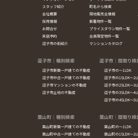
スタッフ紹介
町名から検索
会社概要
現地販売会情報
採用情報
新着物件一覧
お問合せ
プライスダウン物件一覧
来店予約
会員限定物件一覧
逗子市の街紹介
マンションカタログ
逗子市｜種別検索
逗子市｜間取り検
逗子市新築一戸建ての不動産
逗子市の～1LDK
逗子市中古一戸建ての不動産
逗子市の1SLDK～2L
逗子市マンションの不動産
逗子市の2SLDK～3L
逗子市土地の不動産
逗子市の3SLDK～4L
逗子市の4SLDK～5
葉山町｜種別検索
葉山町｜間取り検
葉山町新築一戸建ての不動産
葉山町の～1LDK
葉山町中古一戸建ての不動産
葉山町の1SLDK～2L