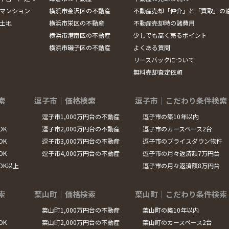
マンション
横浜市金沢区の不動産
不動産売却「仲介」と「買取」の
土地
横浜市栄区の不動産
不動産売却時の諸費用
横浜市港南区の不動産
少しでも高く売るポイント
横浜市磯子区の不動産
よくある質問
リースバックについて
無料売却査定依頼
索
逗子市｜価格検索
逗子市｜こだわり条件検索
逗子市1,000万円台の不動産
逗子市の築10年以内
DK
逗子市2,000万円台の不動産
逗子市のカースペース2台
DK
逗子市3,000万円台の不動産
逗子市のプライスダウン物件
DK
逗子市4,000万円台の不動産
逗子市の月々返済額7万円台
LDK以上
逗子市の月々返済額8万円台
索
葉山町｜価格検索
葉山町｜こだわり条件検索
葉山町1,000万円台の不動産
葉山町の築10年以内
DK
葉山町2,000万円台の不動産
葉山町のカースペース2台