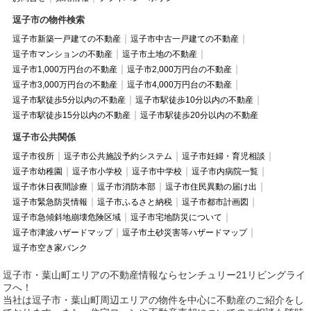
逗子市の物件検索
逗子市新築一戸建ての不動産
逗子市中古一戸建ての不動産
逗子市マンションの不動産
逗子市土地の不動産
逗子市1,000万円台の不動産
逗子市2,000万円台の不動産
逗子市3,000万円台の不動産
逗子市4,000万円台の不動産
逗子市駅徒歩5分以内の不動産
逗子市駅徒歩10分以内の不動産
逗子市駅徒歩15分以内の不動産
逗子市駅徒歩20分以内の不動産
逗子市公共関係
逗子市役所
逗子市公共施設予約システム
逗子市妊婦・育児相談
逗子市幼稚園
逗子市小学校
逗子市中学校
逗子市内病院一覧
逗子市休日夜間診療
逗子市消防本部
逗子市住民異動の届け出
逗子市緊急防災情報
逗子市ふるさと納税
逗子市都市計画図
逗子市急傾斜地崩壊危険区域
逗子市宅地防災について
逗子市津波ハザードマップ
逗子市土砂災害等ハザードマップ
逗子市空き家バンク
逗子市・葉山町エリアの不動産情報ならセンチュリー21リビングライ
フへ！
当社は逗子市・葉山町周辺エリアの物件を中心に不動産のご紹介をし