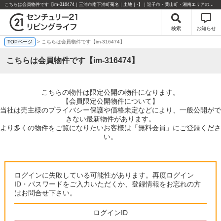
こちらは会員物件です【im-316474｜三浦市南下浦町菊名｜土地｜-】｜逗子市・葉山町・湘南エリアの不動産のことならセンチュリー21リビングライフにお任せください！
検索
お知らせ
TOPページ
> こちらは会員物件です【im-316474】
こちらは会員物件です【im-316474】
こちらの物件は限定公開の物件になります。
【会員限定公開物件について】
当社は売主様のプライバシー保護や価格未定などにより、一般公開がで
きない最新物件があります。
より多くの物件をご覧になりたいお客様は「無料会員」にご登録くださ
い。
ログインに失敗している可能性があります。再度ログイン
ID・パスワードをご入力いただくか、登録情報をお忘れの方
はお問合せ下さい。
ログインID