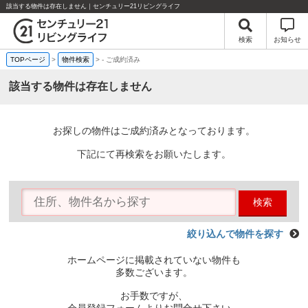
該当する物件は存在しません｜センチュリー21リビングライフ
検索
お知らせ
TOPページ
>
物件検索
>
-
ご成約済み
該当する物件は存在しません
お探しの物件はご成約済みとなっております。
下記にて再検索をお願いたします。
検索
絞り込んで物件を探す
ホームページに掲載されていない物件も
多数ございます。
お手数ですが、
会員登録フォームよりお問合せ下さい。