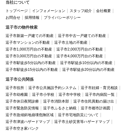
当社について
トップページ
インフォメーション
スタッフ紹介
会社概要
お問合せ
採用情報
プライバシーポリシー
逗子市の物件検索
逗子市新築一戸建ての不動産
逗子市中古一戸建ての不動産
逗子市マンションの不動産
逗子市土地の不動産
逗子市1,000万円台の不動産
逗子市2,000万円台の不動産
逗子市3,000万円台の不動産
逗子市4,000万円台の不動産
逗子市駅徒歩5分以内の不動産
逗子市駅徒歩10分以内の不動産
逗子市駅徒歩15分以内の不動産
逗子市駅徒歩20分以内の不動産
逗子市公共関係
逗子市役所
逗子市公共施設予約システム
逗子市妊婦・育児相談
逗子市幼稚園
逗子市小学校
逗子市中学校
逗子市内病院一覧
逗子市休日夜間診療
逗子市消防本部
逗子市住民異動の届け出
逗子市緊急防災情報
逗子市ふるさと納税
逗子市都市計画図
逗子市急傾斜地崩壊危険区域
逗子市宅地防災について
逗子市津波ハザードマップ
逗子市土砂災害等ハザードマップ
逗子市空き家バンク