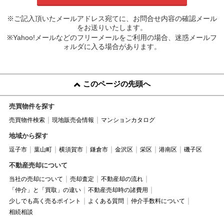
※ご記入頂いたメールアドレス宛てに、お問合せ内容の確認メール
をお送りいたします。
※Yahoo!メールなどのフリーメールをご利用の場合、迷惑メールフ
ォルダに入る場合があります。
このページの先頭へ
売買物件を探す
売買物件検索
現地販売会情報
マンションカタログ
地域から探す
逗子市
葉山町
横須賀市
鎌倉市
金沢区
栄区
港南区
磯子区
不動産売却について
当社の売却について
売却査定
不動産却の流れ
「仲介」と「買取」の違い
不動産売却時の諸費用
少しでも高く売るポイント
よくある質問
仲介手数料について
相続相談