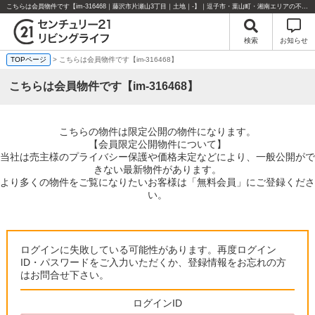
こちらは会員物件です【im-316468｜藤沢市片瀬山3丁目｜土地｜-】｜逗子市・葉山町・湘南エリアの不動産のことならセンチュリー21リビングライフにお任せください！
検索
お知らせ
TOPページ
> こちらは会員物件です【im-316468】
こちらは会員物件です【im-316468】
こちらの物件は限定公開の物件になります。
【会員限定公開物件について】
当社は売主様のプライバシー保護や価格未定などにより、一般公開がで
きない最新物件があります。
より多くの物件をご覧になりたいお客様は「無料会員」にご登録くださ
い。
ログインに失敗している可能性があります。再度ログイン
ID・パスワードをご入力いただくか、登録情報をお忘れの方
はお問合せ下さい。
ログインID