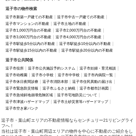
逗子市の物件検索
逗子市新築一戸建ての不動産
逗子市中古一戸建ての不動産
逗子市マンションの不動産
逗子市土地の不動産
逗子市1,000万円台の不動産
逗子市2,000万円台の不動産
逗子市3,000万円台の不動産
逗子市4,000万円台の不動産
逗子市駅徒歩5分以内の不動産
逗子市駅徒歩10分以内の不動産
逗子市駅徒歩15分以内の不動産
逗子市駅徒歩20分以内の不動産
逗子市公共関係
逗子市役所
逗子市公共施設予約システム
逗子市妊婦・育児相談
逗子市幼稚園
逗子市小学校
逗子市中学校
逗子市内病院一覧
逗子市休日夜間診療
逗子市消防本部
逗子市住民異動の届け出
逗子市緊急防災情報
逗子市ふるさと納税
逗子市都市計画図
逗子市急傾斜地崩壊危険区域
逗子市宅地防災について
逗子市津波ハザードマップ
逗子市土砂災害等ハザードマップ
逗子市空き家バンク
逗子市・葉山町エリアの不動産情報ならセンチュリー21リビングライ
フへ！
当社は逗子市・葉山町周辺エリアの物件を中心に不動産のご紹介をし