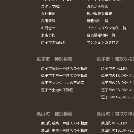
スタッフ紹介
町名から検索
会社概要
現地販売会情報
採用情報
新着物件一覧
お問合せ
プライスダウン物件一覧
来店予約
会員限定物件一覧
逗子市の街紹介
マンションカタログ
逗子市｜種別検索
逗子市｜間取り検
逗子市新築一戸建ての不動産
逗子市の～1LDK
逗子市中古一戸建ての不動産
逗子市の1SLDK～2L
逗子市マンションの不動産
逗子市の2SLDK～3L
逗子市土地の不動産
逗子市の3SLDK～4L
逗子市の4SLDK～5
葉山町｜種別検索
葉山町｜間取り検
葉山町新築一戸建ての不動産
葉山町の～1LDK
葉山町中古一戸建ての不動産
葉山町の1SLDK～2L