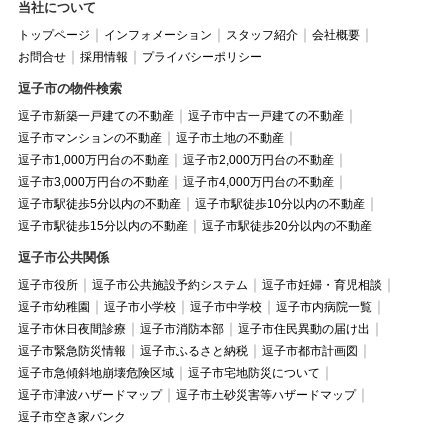
当社について
トップページ
インフォメーション
スタッフ紹介
会社概要
お問合せ
採用情報
プライバシーポリシー
逗子市の物件検索
逗子市新築一戸建ての不動産
逗子市中古一戸建ての不動産
逗子市マンションの不動産
逗子市土地の不動産
逗子市1,000万円台の不動産
逗子市2,000万円台の不動産
逗子市3,000万円台の不動産
逗子市4,000万円台の不動産
逗子市駅徒歩5分以内の不動産
逗子市駅徒歩10分以内の不動産
逗子市駅徒歩15分以内の不動産
逗子市駅徒歩20分以内の不動産
逗子市公共関係
逗子市役所
逗子市公共施設予約システム
逗子市妊婦・育児相談
逗子市幼稚園
逗子市小学校
逗子市中学校
逗子市内病院一覧
逗子市休日夜間診療
逗子市消防本部
逗子市住民異動の届け出
逗子市緊急防災情報
逗子市ふるさと納税
逗子市都市計画図
逗子市急傾斜地崩壊危険区域
逗子市宅地防災について
逗子市津波ハザードマップ
逗子市土砂災害等ハザードマップ
逗子市空き家バンク