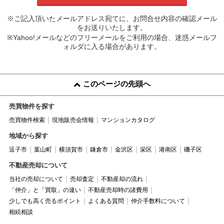
※ご記入頂いたメールアドレス宛てに、お問合せ内容の確認メール
をお送りいたします。
※Yahoo!メールなどのフリーメールをご利用の場合、迷惑メールフ
ォルダに入る場合があります。
このページの先頭へ
売買物件を探す
売買物件検索
現地販売会情報
マンションカタログ
地域から探す
逗子市
葉山町
横須賀市
鎌倉市
金沢区
栄区
港南区
磯子区
不動産売却について
当社の売却について
売却査定
不動産却の流れ
「仲介」と「買取」の違い
不動産売却時の諸費用
少しでも高く売るポイント
よくある質問
仲介手数料について
相続相談