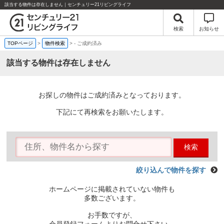
該当する物件は存在しません｜センチュリー21リビングライフ
検索
お知らせ
TOPページ
>
物件検索
>
-
ご成約済み
該当する物件は存在しません
お探しの物件はご成約済みとなっております。
下記にて再検索をお願いたします。
検索
絞り込んで物件を探す
ホームページに掲載されていない物件も
多数ございます。
お手数ですが、
会員登録フォームよりお問合せ下さい。