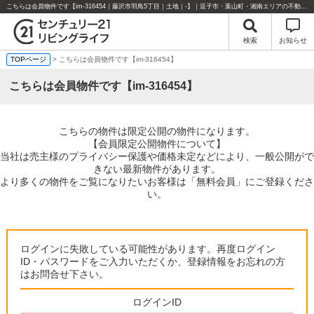
こちらは会員物件です【im-316454｜藤沢市羽鳥5丁目｜土地｜-】｜逗子市・葉山町・湘南エリアの不動産のことならセンチュリー21リビングライフにお任せください！
検索
お知らせ
TOPページ
> こちらは会員物件です【im-316454】
こちらは会員物件です【im-316454】
こちらの物件は限定公開の物件になります。
【会員限定公開物件について】
当社は売主様のプライバシー保護や価格未定などにより、一般公開がで
きない最新物件があります。
より多くの物件をご覧になりたいお客様は「無料会員」にご登録くださ
い。
ログインに失敗している可能性があります。再度ログイン
ID・パスワードをご入力いただくか、登録情報をお忘れの方
はお問合せ下さい。
ログインID