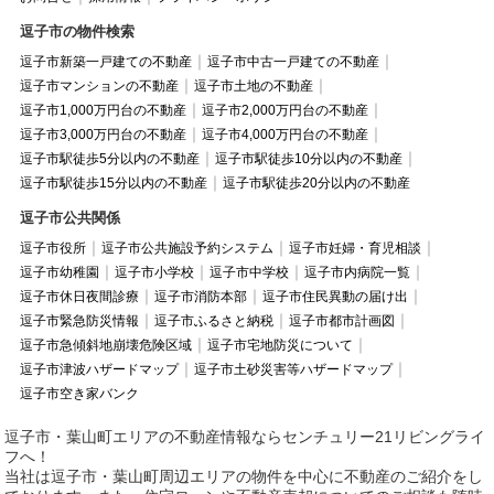
逗子市の物件検索
逗子市新築一戸建ての不動産
逗子市中古一戸建ての不動産
逗子市マンションの不動産
逗子市土地の不動産
逗子市1,000万円台の不動産
逗子市2,000万円台の不動産
逗子市3,000万円台の不動産
逗子市4,000万円台の不動産
逗子市駅徒歩5分以内の不動産
逗子市駅徒歩10分以内の不動産
逗子市駅徒歩15分以内の不動産
逗子市駅徒歩20分以内の不動産
逗子市公共関係
逗子市役所
逗子市公共施設予約システム
逗子市妊婦・育児相談
逗子市幼稚園
逗子市小学校
逗子市中学校
逗子市内病院一覧
逗子市休日夜間診療
逗子市消防本部
逗子市住民異動の届け出
逗子市緊急防災情報
逗子市ふるさと納税
逗子市都市計画図
逗子市急傾斜地崩壊危険区域
逗子市宅地防災について
逗子市津波ハザードマップ
逗子市土砂災害等ハザードマップ
逗子市空き家バンク
逗子市・葉山町エリアの不動産情報ならセンチュリー21リビングライ
フへ！
当社は逗子市・葉山町周辺エリアの物件を中心に不動産のご紹介をし