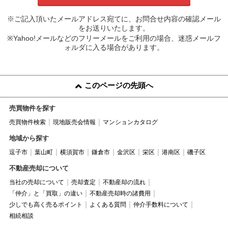
※ご記入頂いたメールアドレス宛てに、お問合せ内容の確認メール
をお送りいたします。
※Yahoo!メールなどのフリーメールをご利用の場合、迷惑メールフ
ォルダに入る場合があります。
このページの先頭へ
売買物件を探す
売買物件検索
現地販売会情報
マンションカタログ
地域から探す
逗子市
葉山町
横須賀市
鎌倉市
金沢区
栄区
港南区
磯子区
不動産売却について
当社の売却について
売却査定
不動産却の流れ
「仲介」と「買取」の違い
不動産売却時の諸費用
少しでも高く売るポイント
よくある質問
仲介手数料について
相続相談