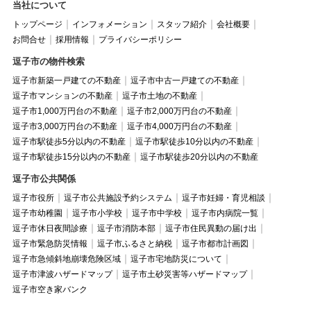
当社について
トップページ
インフォメーション
スタッフ紹介
会社概要
お問合せ
採用情報
プライバシーポリシー
逗子市の物件検索
逗子市新築一戸建ての不動産
逗子市中古一戸建ての不動産
逗子市マンションの不動産
逗子市土地の不動産
逗子市1,000万円台の不動産
逗子市2,000万円台の不動産
逗子市3,000万円台の不動産
逗子市4,000万円台の不動産
逗子市駅徒歩5分以内の不動産
逗子市駅徒歩10分以内の不動産
逗子市駅徒歩15分以内の不動産
逗子市駅徒歩20分以内の不動産
逗子市公共関係
逗子市役所
逗子市公共施設予約システム
逗子市妊婦・育児相談
逗子市幼稚園
逗子市小学校
逗子市中学校
逗子市内病院一覧
逗子市休日夜間診療
逗子市消防本部
逗子市住民異動の届け出
逗子市緊急防災情報
逗子市ふるさと納税
逗子市都市計画図
逗子市急傾斜地崩壊危険区域
逗子市宅地防災について
逗子市津波ハザードマップ
逗子市土砂災害等ハザードマップ
逗子市空き家バンク