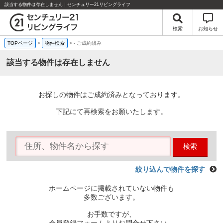
該当する物件は存在しません｜センチュリー21リビングライフ
検索
お知らせ
TOPページ
>
物件検索
>
-
ご成約済み
該当する物件は存在しません
お探しの物件はご成約済みとなっております。
下記にて再検索をお願いたします。
検索
絞り込んで物件を探す
ホームページに掲載されていない物件も
多数ございます。
お手数ですが、
会員登録フォームよりお問合せ下さい。