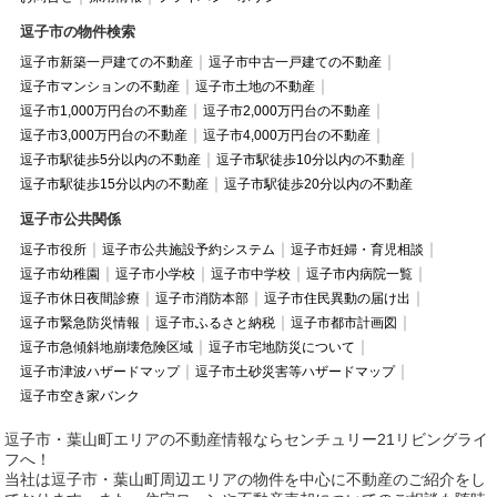
逗子市の物件検索
逗子市新築一戸建ての不動産
逗子市中古一戸建ての不動産
逗子市マンションの不動産
逗子市土地の不動産
逗子市1,000万円台の不動産
逗子市2,000万円台の不動産
逗子市3,000万円台の不動産
逗子市4,000万円台の不動産
逗子市駅徒歩5分以内の不動産
逗子市駅徒歩10分以内の不動産
逗子市駅徒歩15分以内の不動産
逗子市駅徒歩20分以内の不動産
逗子市公共関係
逗子市役所
逗子市公共施設予約システム
逗子市妊婦・育児相談
逗子市幼稚園
逗子市小学校
逗子市中学校
逗子市内病院一覧
逗子市休日夜間診療
逗子市消防本部
逗子市住民異動の届け出
逗子市緊急防災情報
逗子市ふるさと納税
逗子市都市計画図
逗子市急傾斜地崩壊危険区域
逗子市宅地防災について
逗子市津波ハザードマップ
逗子市土砂災害等ハザードマップ
逗子市空き家バンク
逗子市・葉山町エリアの不動産情報ならセンチュリー21リビングライ
フへ！
当社は逗子市・葉山町周辺エリアの物件を中心に不動産のご紹介をし