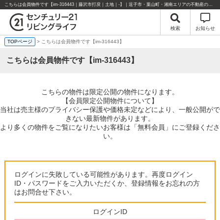
こちらは会員物件です【im-316443｜藤沢市打戻｜土地｜-】｜逗子市・葉山町・湘南エリアの不動産のことならセンチュリー21リビングライフにお任せください！
検索
お知らせ
TOPページ
> こちらは会員物件です【im-316443】
こちらは会員物件です【im-316443】
こちらの物件は限定公開の物件になります。
【会員限定公開物件について】
当社は売主様のプライバシー保護や価格未定などにより、一般公開がで
きない最新物件があります。
より多くの物件をご覧になりたいお客様は「無料会員」にご登録くださ
い。
ログインに失敗している可能性があります。再度ログイン
ID・パスワードをご入力いただくか、登録情報をお忘れの方
はお問合せ下さい。
ログインID