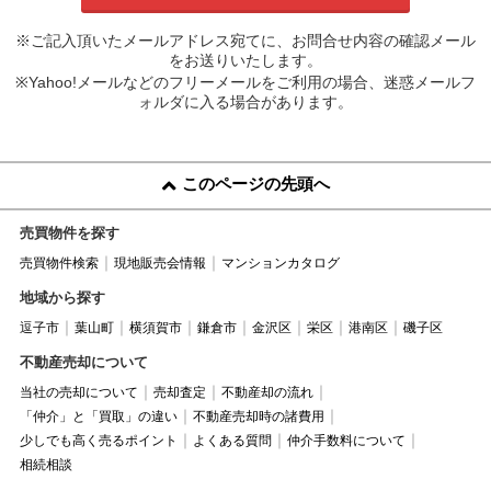
※ご記入頂いたメールアドレス宛てに、お問合せ内容の確認メール
をお送りいたします。
※Yahoo!メールなどのフリーメールをご利用の場合、迷惑メールフ
ォルダに入る場合があります。
このページの先頭へ
売買物件を探す
売買物件検索
現地販売会情報
マンションカタログ
地域から探す
逗子市
葉山町
横須賀市
鎌倉市
金沢区
栄区
港南区
磯子区
不動産売却について
当社の売却について
売却査定
不動産却の流れ
「仲介」と「買取」の違い
不動産売却時の諸費用
少しでも高く売るポイント
よくある質問
仲介手数料について
相続相談