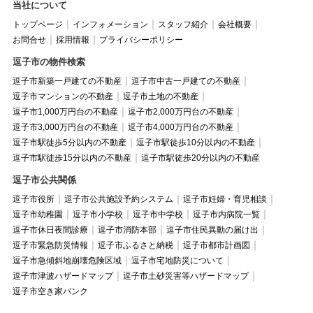
当社について
トップページ
インフォメーション
スタッフ紹介
会社概要
お問合せ
採用情報
プライバシーポリシー
逗子市の物件検索
逗子市新築一戸建ての不動産
逗子市中古一戸建ての不動産
逗子市マンションの不動産
逗子市土地の不動産
逗子市1,000万円台の不動産
逗子市2,000万円台の不動産
逗子市3,000万円台の不動産
逗子市4,000万円台の不動産
逗子市駅徒歩5分以内の不動産
逗子市駅徒歩10分以内の不動産
逗子市駅徒歩15分以内の不動産
逗子市駅徒歩20分以内の不動産
逗子市公共関係
逗子市役所
逗子市公共施設予約システム
逗子市妊婦・育児相談
逗子市幼稚園
逗子市小学校
逗子市中学校
逗子市内病院一覧
逗子市休日夜間診療
逗子市消防本部
逗子市住民異動の届け出
逗子市緊急防災情報
逗子市ふるさと納税
逗子市都市計画図
逗子市急傾斜地崩壊危険区域
逗子市宅地防災について
逗子市津波ハザードマップ
逗子市土砂災害等ハザードマップ
逗子市空き家バンク