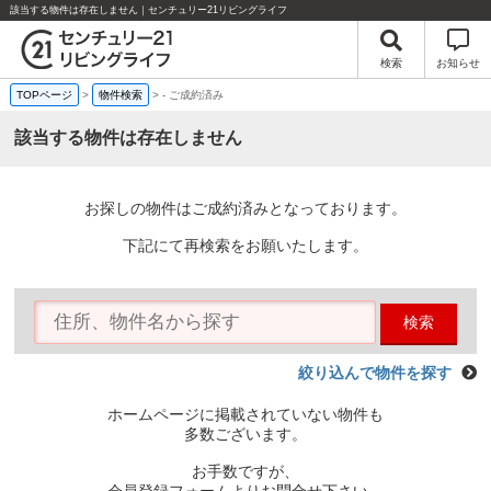
該当する物件は存在しません｜センチュリー21リビングライフ
検索
お知らせ
TOPページ
>
物件検索
>
-
ご成約済み
該当する物件は存在しません
お探しの物件はご成約済みとなっております。
下記にて再検索をお願いたします。
検索
絞り込んで物件を探す
ホームページに掲載されていない物件も
多数ございます。
お手数ですが、
会員登録フォームよりお問合せ下さい。