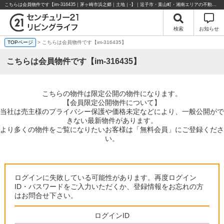
こちらは会員物件です【im-316435｜茅ヶ崎市浜之郷｜土地｜-】｜逗子市・葉山町・湘南エリアの不動産のことならセンチュリー21リビングライフにお任せください！
検索
お知らせ
TOPページ
> こちらは会員物件です【im-316435】
こちらは会員物件です【im-316435】
こちらの物件は限定公開の物件になります。
【会員限定公開物件について】
当社は売主様のプライバシー保護や価格未定などにより、一般公開がで
きない最新物件があります。
より多くの物件をご覧になりたいお客様は「無料会員」にご登録くださ
い。
ログインに失敗している可能性があります。再度ログイン
ID・パスワードをご入力いただくか、登録情報をお忘れの方
はお問合せ下さい。
ログインID