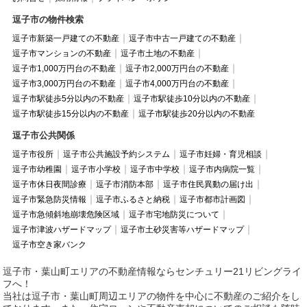
逗子市の物件検索
逗子市新築一戸建ての不動産
逗子市中古一戸建ての不動産
逗子市マンションの不動産
逗子市土地の不動産
逗子市1,000万円台の不動産
逗子市2,000万円台の不動産
逗子市3,000万円台の不動産
逗子市4,000万円台の不動産
逗子市駅徒歩5分以内の不動産
逗子市駅徒歩10分以内の不動産
逗子市駅徒歩15分以内の不動産
逗子市駅徒歩20分以内の不動産
逗子市公共関係
逗子市役所
逗子市公共施設予約システム
逗子市妊婦・育児相談
逗子市幼稚園
逗子市小学校
逗子市中学校
逗子市内病院一覧
逗子市休日夜間診療
逗子市消防本部
逗子市住民異動の届け出
逗子市緊急防災情報
逗子市ふるさと納税
逗子市都市計画図
逗子市急傾斜地崩壊危険区域
逗子市宅地防災について
逗子市津波ハザードマップ
逗子市土砂災害等ハザードマップ
逗子市空き家バンク
逗子市・葉山町エリアの不動産情報ならセンチュリー21リビングライ
フへ！
当社は逗子市・葉山町周辺エリアの物件を中心に不動産のご紹介をし