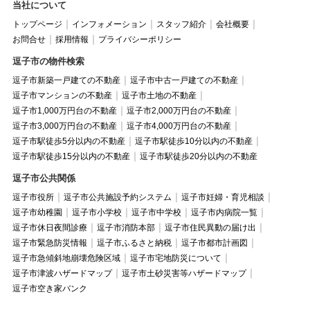
当社について
トップページ
インフォメーション
スタッフ紹介
会社概要
お問合せ
採用情報
プライバシーポリシー
逗子市の物件検索
逗子市新築一戸建ての不動産
逗子市中古一戸建ての不動産
逗子市マンションの不動産
逗子市土地の不動産
逗子市1,000万円台の不動産
逗子市2,000万円台の不動産
逗子市3,000万円台の不動産
逗子市4,000万円台の不動産
逗子市駅徒歩5分以内の不動産
逗子市駅徒歩10分以内の不動産
逗子市駅徒歩15分以内の不動産
逗子市駅徒歩20分以内の不動産
逗子市公共関係
逗子市役所
逗子市公共施設予約システム
逗子市妊婦・育児相談
逗子市幼稚園
逗子市小学校
逗子市中学校
逗子市内病院一覧
逗子市休日夜間診療
逗子市消防本部
逗子市住民異動の届け出
逗子市緊急防災情報
逗子市ふるさと納税
逗子市都市計画図
逗子市急傾斜地崩壊危険区域
逗子市宅地防災について
逗子市津波ハザードマップ
逗子市土砂災害等ハザードマップ
逗子市空き家バンク