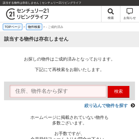
該当する物件は存在しません｜センチュリー21リビングライフ
検索
お知らせ
TOPページ
>
物件検索
>
-
ご成約済み
該当する物件は存在しません
お探しの物件はご成約済みとなっております。
下記にて再検索をお願いたします。
検索
絞り込んで物件を探す
ホームページに掲載されていない物件も
多数ございます。
お手数ですが、
会員登録フォームよりお問合せ下さい。