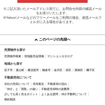
※ご記入頂いたメールアドレス宛てに、お問合せ内容の確認メール
をお送りいたします。
※Yahoo!メールなどのフリーメールをご利用の場合、迷惑メールフ
ォルダに入る場合があります。
このページの先頭へ
売買物件を探す
売買物件検索
現地販売会情報
マンションカタログ
地域から探す
逗子市
葉山町
横須賀市
鎌倉市
金沢区
栄区
港南区
磯子区
不動産売却について
当社の売却について
売却査定
不動産却の流れ
「仲介」と「買取」の違い
不動産売却時の諸費用
少しでも高く売るポイント
よくある質問
仲介手数料について
相続相談