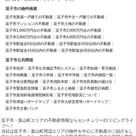
逗子市の物件検索
逗子市新築一戸建ての不動産
逗子市中古一戸建ての不動産
逗子市マンションの不動産
逗子市土地の不動産
逗子市1,000万円台の不動産
逗子市2,000万円台の不動産
逗子市3,000万円台の不動産
逗子市4,000万円台の不動産
逗子市駅徒歩5分以内の不動産
逗子市駅徒歩10分以内の不動産
逗子市駅徒歩15分以内の不動産
逗子市駅徒歩20分以内の不動産
逗子市公共関係
逗子市役所
逗子市公共施設予約システム
逗子市妊婦・育児相談
逗子市幼稚園
逗子市小学校
逗子市中学校
逗子市内病院一覧
逗子市休日夜間診療
逗子市消防本部
逗子市住民異動の届け出
逗子市緊急防災情報
逗子市ふるさと納税
逗子市都市計画図
逗子市急傾斜地崩壊危険区域
逗子市宅地防災について
逗子市津波ハザードマップ
逗子市土砂災害等ハザードマップ
逗子市空き家バンク
逗子市・葉山町エリアの不動産情報ならセンチュリー21リビングライ
フへ！
当社は逗子市・葉山町周辺エリアの物件を中心に不動産のご紹介をし