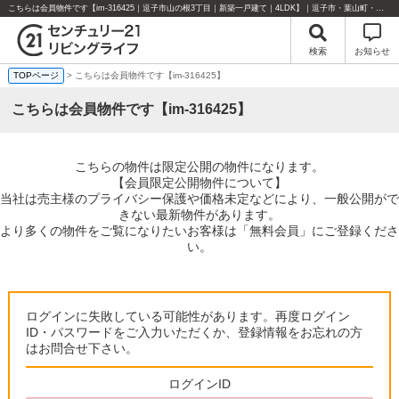
こちらは会員物件です【im-316425｜逗子市山の根3丁目｜新築一戸建て｜4LDK】｜逗子市・葉山町・湘南エリアの不動産のことならセンチュリー21リビングライフにお任せください！
検索
お知らせ
TOPページ
> こちらは会員物件です【im-316425】
こちらは会員物件です【im-316425】
こちらの物件は限定公開の物件になります。
【会員限定公開物件について】
当社は売主様のプライバシー保護や価格未定などにより、一般公開がで
きない最新物件があります。
より多くの物件をご覧になりたいお客様は「無料会員」にご登録くださ
い。
ログインに失敗している可能性があります。再度ログイン
ID・パスワードをご入力いただくか、登録情報をお忘れの方
はお問合せ下さい。
ログインID