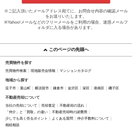
※ご記入頂いたメールアドレス宛てに、お問合せ内容の確認メール
をお送りいたします。
※Yahoo!メールなどのフリーメールをご利用の場合、迷惑メールフ
ォルダに入る場合があります。
このページの先頭へ
売買物件を探す
売買物件検索
現地販売会情報
マンションカタログ
地域から探す
逗子市
葉山町
横須賀市
鎌倉市
金沢区
栄区
港南区
磯子区
不動産売却について
当社の売却について
売却査定
不動産却の流れ
「仲介」と「買取」の違い
不動産売却時の諸費用
少しでも高く売るポイント
よくある質問
仲介手数料について
相続相談