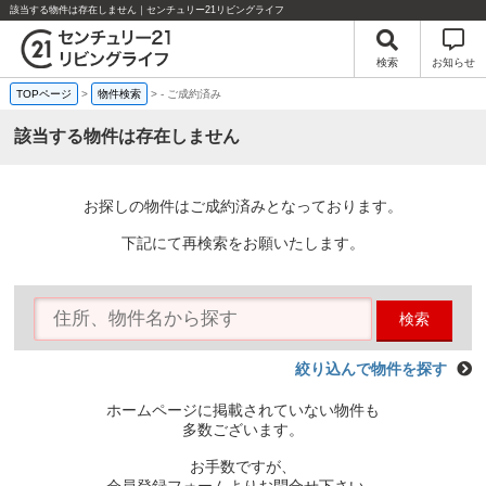
該当する物件は存在しません｜センチュリー21リビングライフ
検索
お知らせ
TOPページ
>
物件検索
>
-
ご成約済み
該当する物件は存在しません
お探しの物件はご成約済みとなっております。
下記にて再検索をお願いたします。
検索
絞り込んで物件を探す
ホームページに掲載されていない物件も
多数ございます。
お手数ですが、
会員登録フォームよりお問合せ下さい。