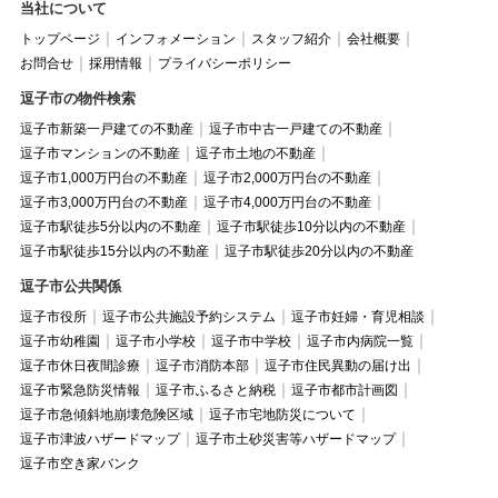
当社について
トップページ
インフォメーション
スタッフ紹介
会社概要
お問合せ
採用情報
プライバシーポリシー
逗子市の物件検索
逗子市新築一戸建ての不動産
逗子市中古一戸建ての不動産
逗子市マンションの不動産
逗子市土地の不動産
逗子市1,000万円台の不動産
逗子市2,000万円台の不動産
逗子市3,000万円台の不動産
逗子市4,000万円台の不動産
逗子市駅徒歩5分以内の不動産
逗子市駅徒歩10分以内の不動産
逗子市駅徒歩15分以内の不動産
逗子市駅徒歩20分以内の不動産
逗子市公共関係
逗子市役所
逗子市公共施設予約システム
逗子市妊婦・育児相談
逗子市幼稚園
逗子市小学校
逗子市中学校
逗子市内病院一覧
逗子市休日夜間診療
逗子市消防本部
逗子市住民異動の届け出
逗子市緊急防災情報
逗子市ふるさと納税
逗子市都市計画図
逗子市急傾斜地崩壊危険区域
逗子市宅地防災について
逗子市津波ハザードマップ
逗子市土砂災害等ハザードマップ
逗子市空き家バンク