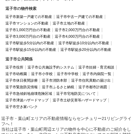
逗子市の物件検索
逗子市新築一戸建ての不動産
逗子市中古一戸建ての不動産
逗子市マンションの不動産
逗子市土地の不動産
逗子市1,000万円台の不動産
逗子市2,000万円台の不動産
逗子市3,000万円台の不動産
逗子市4,000万円台の不動産
逗子市駅徒歩5分以内の不動産
逗子市駅徒歩10分以内の不動産
逗子市駅徒歩15分以内の不動産
逗子市駅徒歩20分以内の不動産
逗子市公共関係
逗子市役所
逗子市公共施設予約システム
逗子市妊婦・育児相談
逗子市幼稚園
逗子市小学校
逗子市中学校
逗子市内病院一覧
逗子市休日夜間診療
逗子市消防本部
逗子市住民異動の届け出
逗子市緊急防災情報
逗子市ふるさと納税
逗子市都市計画図
逗子市急傾斜地崩壊危険区域
逗子市宅地防災について
逗子市津波ハザードマップ
逗子市土砂災害等ハザードマップ
逗子市空き家バンク
逗子市・葉山町エリアの不動産情報ならセンチュリー21リビングライ
フへ！
当社は逗子市・葉山町周辺エリアの物件を中心に不動産のご紹介をし