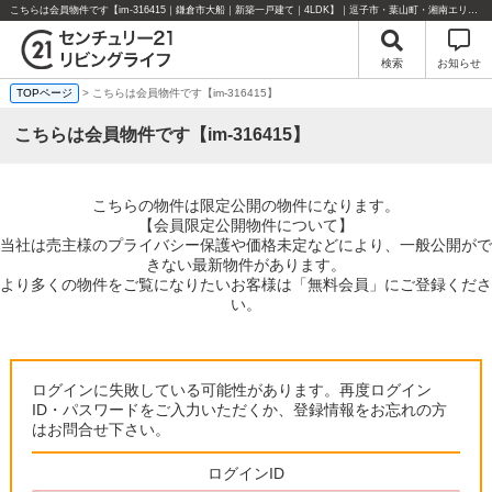
こちらは会員物件です【im-316415｜鎌倉市大船｜新築一戸建て｜4LDK】｜逗子市・葉山町・湘南エリアの不動産のことならセンチュリー21リビングライフにお任せください！
検索
お知らせ
TOPページ
> こちらは会員物件です【im-316415】
こちらは会員物件です【im-316415】
こちらの物件は限定公開の物件になります。
【会員限定公開物件について】
当社は売主様のプライバシー保護や価格未定などにより、一般公開がで
きない最新物件があります。
より多くの物件をご覧になりたいお客様は「無料会員」にご登録くださ
い。
ログインに失敗している可能性があります。再度ログイン
ID・パスワードをご入力いただくか、登録情報をお忘れの方
はお問合せ下さい。
ログインID