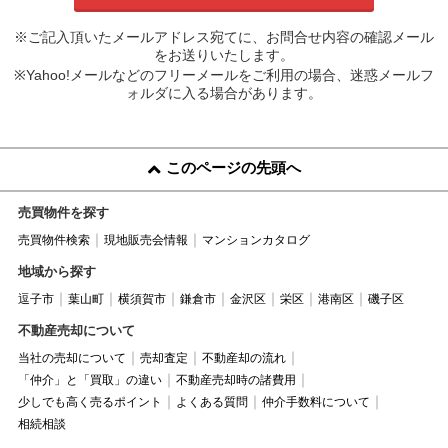
※ご記入頂いたメールアドレス宛てに、お問合せ内容の確認メール
をお送りいたします。
※Yahoo!メールなどのフリーメールをご利用の場合、迷惑メールフ
ォルダに入る場合があります。
このページの先頭へ
売買物件を探す
売買物件検索
現地販売会情報
マンションカタログ
地域から探す
逗子市
葉山町
横須賀市
鎌倉市
金沢区
栄区
港南区
磯子区
不動産売却について
当社の売却について
売却査定
不動産却の流れ
「仲介」と「買取」の違い
不動産売却時の諸費用
少しでも高く売るポイント
よくある質問
仲介手数料について
相続相談