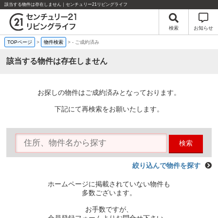
該当する物件は存在しません｜センチュリー21リビングライフ
検索
お知らせ
TOPページ
>
物件検索
>
-
ご成約済み
該当する物件は存在しません
お探しの物件はご成約済みとなっております。
下記にて再検索をお願いたします。
検索
絞り込んで物件を探す
ホームページに掲載されていない物件も
多数ございます。
お手数ですが、
会員登録フォームよりお問合せ下さい。