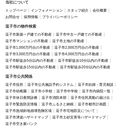
当社について
トップページ
インフォメーション
スタッフ紹介
会社概要
お問合せ
採用情報
プライバシーポリシー
逗子市の物件検索
逗子市新築一戸建ての不動産
逗子市中古一戸建ての不動産
逗子市マンションの不動産
逗子市土地の不動産
逗子市1,000万円台の不動産
逗子市2,000万円台の不動産
逗子市3,000万円台の不動産
逗子市4,000万円台の不動産
逗子市駅徒歩5分以内の不動産
逗子市駅徒歩10分以内の不動産
逗子市駅徒歩15分以内の不動産
逗子市駅徒歩20分以内の不動産
逗子市公共関係
逗子市役所
逗子市公共施設予約システム
逗子市妊婦・育児相談
逗子市幼稚園
逗子市小学校
逗子市中学校
逗子市内病院一覧
逗子市休日夜間診療
逗子市消防本部
逗子市住民異動の届け出
逗子市緊急防災情報
逗子市ふるさと納税
逗子市都市計画図
逗子市急傾斜地崩壊危険区域
逗子市宅地防災について
逗子市津波ハザードマップ
逗子市土砂災害等ハザードマップ
逗子市空き家バンク