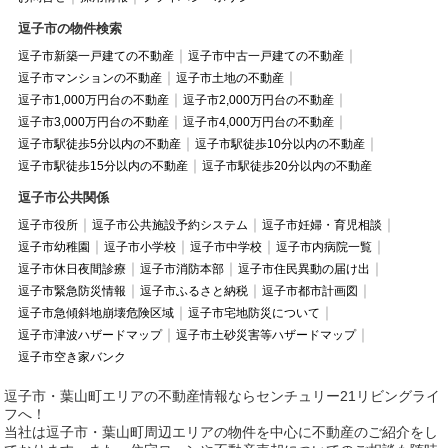
逗子市の物件検索
逗子市新築一戸建ての不動産
逗子市中古一戸建ての不動産
逗子市マンションの不動産
逗子市土地の不動産
逗子市1,000万円台の不動産
逗子市2,000万円台の不動産
逗子市3,000万円台の不動産
逗子市4,000万円台の不動産
逗子市駅徒歩5分以内の不動産
逗子市駅徒歩10分以内の不動産
逗子市駅徒歩15分以内の不動産
逗子市駅徒歩20分以内の不動産
逗子市公共関係
逗子市役所
逗子市公共施設予約システム
逗子市妊婦・育児相談
逗子市幼稚園
逗子市小学校
逗子市中学校
逗子市内病院一覧
逗子市休日夜間診療
逗子市消防本部
逗子市住民異動の届け出
逗子市緊急防災情報
逗子市ふるさと納税
逗子市都市計画図
逗子市急傾斜地崩壊危険区域
逗子市宅地防災について
逗子市津波ハザードマップ
逗子市土砂災害等ハザードマップ
逗子市空き家バンク
逗子市・葉山町エリアの不動産情報ならセンチュリー21リビングライ
フへ！
当社は逗子市・葉山町周辺エリアの物件を中心に不動産のご紹介をし