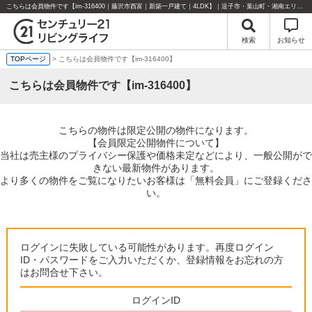
こちらは会員物件です【im-316400｜藤沢市西富｜新築一戸建て｜4LDK】｜逗子市・葉山町・湘南エリアの不動産のことならセンチュリー21リビングライフにお任せください！
検索
お知らせ
TOPページ
> こちらは会員物件です【im-316400】
こちらは会員物件です【im-316400】
こちらの物件は限定公開の物件になります。
【会員限定公開物件について】
当社は売主様のプライバシー保護や価格未定などにより、一般公開がで
きない最新物件があります。
より多くの物件をご覧になりたいお客様は「無料会員」にご登録くださ
い。
ログインに失敗している可能性があります。再度ログイン
ID・パスワードをご入力いただくか、登録情報をお忘れの方
はお問合せ下さい。
ログインID