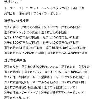
当社について
トップページ
インフォメーション
スタッフ紹介
会社概要
お問合せ
採用情報
プライバシーポリシー
逗子市の物件検索
逗子市新築一戸建ての不動産
逗子市中古一戸建ての不動産
逗子市マンションの不動産
逗子市土地の不動産
逗子市1,000万円台の不動産
逗子市2,000万円台の不動産
逗子市3,000万円台の不動産
逗子市4,000万円台の不動産
逗子市駅徒歩5分以内の不動産
逗子市駅徒歩10分以内の不動産
逗子市駅徒歩15分以内の不動産
逗子市駅徒歩20分以内の不動産
逗子市公共関係
逗子市役所
逗子市公共施設予約システム
逗子市妊婦・育児相談
逗子市幼稚園
逗子市小学校
逗子市中学校
逗子市内病院一覧
逗子市休日夜間診療
逗子市消防本部
逗子市住民異動の届け出
逗子市緊急防災情報
逗子市ふるさと納税
逗子市都市計画図
逗子市急傾斜地崩壊危険区域
逗子市宅地防災について
逗子市津波ハザードマップ
逗子市土砂災害等ハザードマップ
逗子市空き家バンク