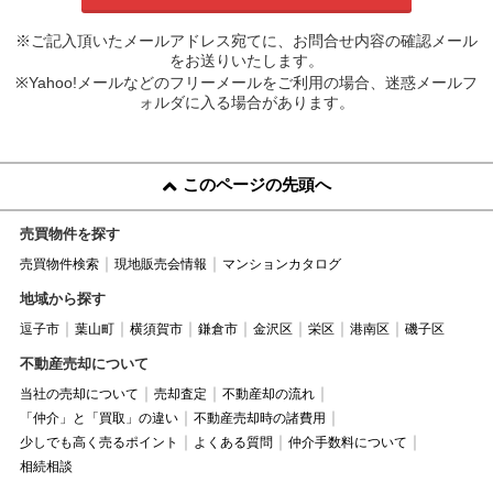
※ご記入頂いたメールアドレス宛てに、お問合せ内容の確認メール
をお送りいたします。
※Yahoo!メールなどのフリーメールをご利用の場合、迷惑メールフ
ォルダに入る場合があります。
このページの先頭へ
売買物件を探す
売買物件検索
現地販売会情報
マンションカタログ
地域から探す
逗子市
葉山町
横須賀市
鎌倉市
金沢区
栄区
港南区
磯子区
不動産売却について
当社の売却について
売却査定
不動産却の流れ
「仲介」と「買取」の違い
不動産売却時の諸費用
少しでも高く売るポイント
よくある質問
仲介手数料について
相続相談