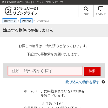
該当する物件は存在しません｜センチュリー21リビングライフ
検索
お知らせ
TOPページ
>
物件検索
>
-
ご成約済み
該当する物件は存在しません
お探しの物件はご成約済みとなっております。
下記にて再検索をお願いたします。
検索
絞り込んで物件を探す
ホームページに掲載されていない物件も
多数ございます。
お手数ですが、
会員登録フォームよりお問合せ下さい。