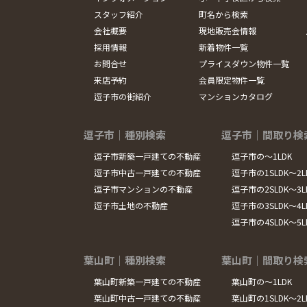
スタッフ紹介
町名から検索
会社概要
現地販売会情報
採用情報
新着物件一覧
お問合せ
プライスダウン物件一覧
来店予約
会員限定物件一覧
逗子市の街紹介
マンションカタログ
逗子市｜種別検索
逗子市｜間取り検
逗子市新築一戸建ての不動産
逗子市の～1LDK
逗子市中古一戸建ての不動産
逗子市の1SLDK～2L
逗子市マンションの不動産
逗子市の2SLDK～3L
逗子市土地の不動産
逗子市の3SLDK～4L
逗子市の4SLDK～5
葉山町｜種別検索
葉山町｜間取り検
葉山町新築一戸建ての不動産
葉山町の～1LDK
葉山町中古一戸建ての不動産
葉山町の1SLDK～2L