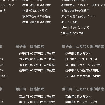
マンション
横浜市金沢区の不動産
不動産売却「仲介」と「買取」の
土地
横浜市栄区の不動産
不動産売却時の諸費用
横浜市港南区の不動産
少しでも高く売るポイント
横浜市磯子区の不動産
よくある質問
リースバックについて
無料売却査定依頼
索
逗子市｜価格検索
逗子市｜こだわり条件検索
逗子市1,000万円台の不動産
逗子市の築10年以内
DK
逗子市2,000万円台の不動産
逗子市のカースペース2台
DK
逗子市3,000万円台の不動産
逗子市のプライスダウン物件
DK
逗子市4,000万円台の不動産
逗子市の月々返済額7万円台
LDK以上
逗子市の月々返済額8万円台
索
葉山町｜価格検索
葉山町｜こだわり条件検索
葉山町1,000万円台の不動産
葉山町の築10年以内
DK
葉山町2,000万円台の不動産
葉山町のカースペース2台