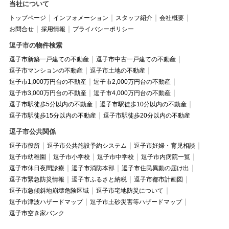
当社について
トップページ
インフォメーション
スタッフ紹介
会社概要
お問合せ
採用情報
プライバシーポリシー
逗子市の物件検索
逗子市新築一戸建ての不動産
逗子市中古一戸建ての不動産
逗子市マンションの不動産
逗子市土地の不動産
逗子市1,000万円台の不動産
逗子市2,000万円台の不動産
逗子市3,000万円台の不動産
逗子市4,000万円台の不動産
逗子市駅徒歩5分以内の不動産
逗子市駅徒歩10分以内の不動産
逗子市駅徒歩15分以内の不動産
逗子市駅徒歩20分以内の不動産
逗子市公共関係
逗子市役所
逗子市公共施設予約システム
逗子市妊婦・育児相談
逗子市幼稚園
逗子市小学校
逗子市中学校
逗子市内病院一覧
逗子市休日夜間診療
逗子市消防本部
逗子市住民異動の届け出
逗子市緊急防災情報
逗子市ふるさと納税
逗子市都市計画図
逗子市急傾斜地崩壊危険区域
逗子市宅地防災について
逗子市津波ハザードマップ
逗子市土砂災害等ハザードマップ
逗子市空き家バンク