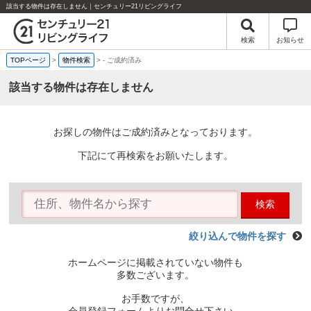
該当する物件は存在しません｜センチュリー21リビングライフ
検索
お知らせ
TOPページ
>
物件検索
>
-
ご成約済み
該当する物件は存在しません
お探しの物件はご成約済みとなっております。
下記にて再検索をお願いたします。
検索
絞り込んで物件を探す
ホームページに掲載されていない物件も
多数ございます。
お手数ですが、
会員登録フォームよりお問合せ下さい。