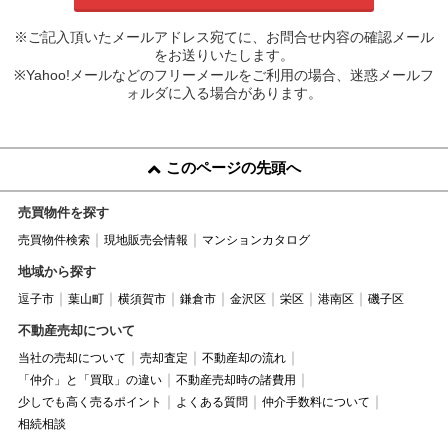
※ご記入頂いたメールアドレス宛てに、お問合せ内容の確認メール
をお送りいたします。
※Yahoo!メールなどのフリーメールをご利用の場合、迷惑メールフ
ォルダに入る場合があります。
このページの先頭へ
売買物件を探す
売買物件検索
現地販売会情報
マンションカタログ
地域から探す
逗子市
葉山町
横須賀市
鎌倉市
金沢区
栄区
港南区
磯子区
不動産売却について
当社の売却について
売却査定
不動産却の流れ
「仲介」と「買取」の違い
不動産売却時の諸費用
少しでも高く売るポイント
よくある質問
仲介手数料について
相続相談