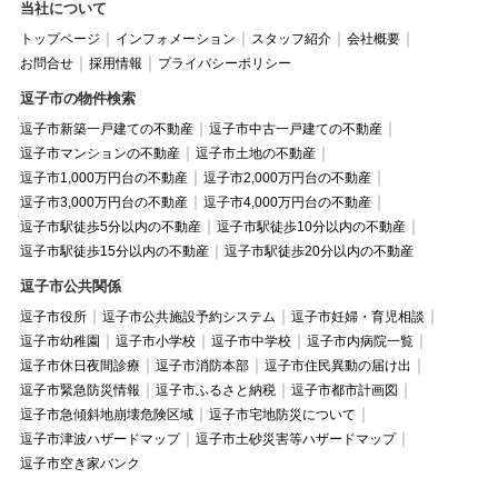
当社について
トップページ
インフォメーション
スタッフ紹介
会社概要
お問合せ
採用情報
プライバシーポリシー
逗子市の物件検索
逗子市新築一戸建ての不動産
逗子市中古一戸建ての不動産
逗子市マンションの不動産
逗子市土地の不動産
逗子市1,000万円台の不動産
逗子市2,000万円台の不動産
逗子市3,000万円台の不動産
逗子市4,000万円台の不動産
逗子市駅徒歩5分以内の不動産
逗子市駅徒歩10分以内の不動産
逗子市駅徒歩15分以内の不動産
逗子市駅徒歩20分以内の不動産
逗子市公共関係
逗子市役所
逗子市公共施設予約システム
逗子市妊婦・育児相談
逗子市幼稚園
逗子市小学校
逗子市中学校
逗子市内病院一覧
逗子市休日夜間診療
逗子市消防本部
逗子市住民異動の届け出
逗子市緊急防災情報
逗子市ふるさと納税
逗子市都市計画図
逗子市急傾斜地崩壊危険区域
逗子市宅地防災について
逗子市津波ハザードマップ
逗子市土砂災害等ハザードマップ
逗子市空き家バンク