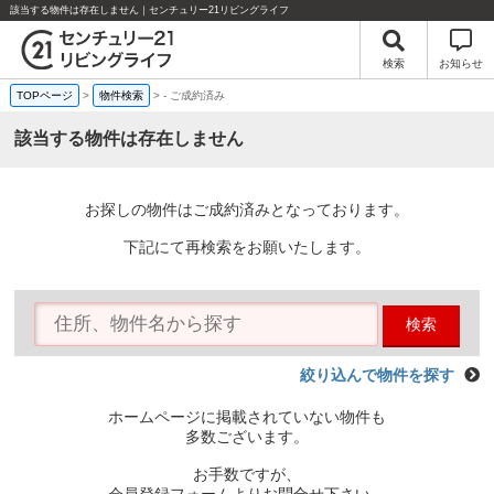
該当する物件は存在しません｜センチュリー21リビングライフ
検索
お知らせ
TOPページ
>
物件検索
>
-
ご成約済み
該当する物件は存在しません
お探しの物件はご成約済みとなっております。
下記にて再検索をお願いたします。
検索
絞り込んで物件を探す
ホームページに掲載されていない物件も
多数ございます。
お手数ですが、
会員登録フォームよりお問合せ下さい。