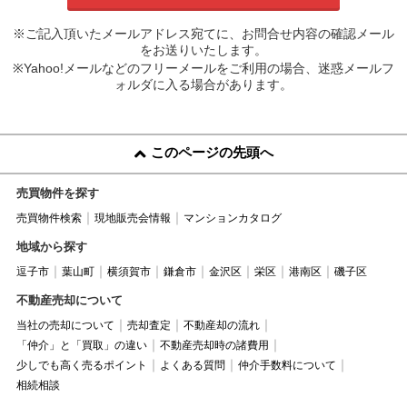
※ご記入頂いたメールアドレス宛てに、お問合せ内容の確認メール
をお送りいたします。
※Yahoo!メールなどのフリーメールをご利用の場合、迷惑メールフ
ォルダに入る場合があります。
このページの先頭へ
売買物件を探す
売買物件検索
現地販売会情報
マンションカタログ
地域から探す
逗子市
葉山町
横須賀市
鎌倉市
金沢区
栄区
港南区
磯子区
不動産売却について
当社の売却について
売却査定
不動産却の流れ
「仲介」と「買取」の違い
不動産売却時の諸費用
少しでも高く売るポイント
よくある質問
仲介手数料について
相続相談