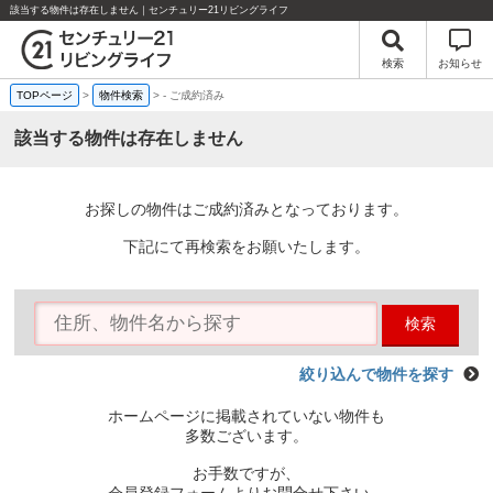
該当する物件は存在しません｜センチュリー21リビングライフ
検索
お知らせ
TOPページ
>
物件検索
>
-
ご成約済み
該当する物件は存在しません
お探しの物件はご成約済みとなっております。
下記にて再検索をお願いたします。
検索
絞り込んで物件を探す
ホームページに掲載されていない物件も
多数ございます。
お手数ですが、
会員登録フォームよりお問合せ下さい。