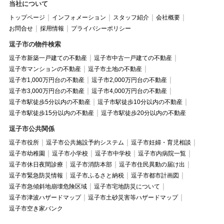
当社について
トップページ
インフォメーション
スタッフ紹介
会社概要
お問合せ
採用情報
プライバシーポリシー
逗子市の物件検索
逗子市新築一戸建ての不動産
逗子市中古一戸建ての不動産
逗子市マンションの不動産
逗子市土地の不動産
逗子市1,000万円台の不動産
逗子市2,000万円台の不動産
逗子市3,000万円台の不動産
逗子市4,000万円台の不動産
逗子市駅徒歩5分以内の不動産
逗子市駅徒歩10分以内の不動産
逗子市駅徒歩15分以内の不動産
逗子市駅徒歩20分以内の不動産
逗子市公共関係
逗子市役所
逗子市公共施設予約システム
逗子市妊婦・育児相談
逗子市幼稚園
逗子市小学校
逗子市中学校
逗子市内病院一覧
逗子市休日夜間診療
逗子市消防本部
逗子市住民異動の届け出
逗子市緊急防災情報
逗子市ふるさと納税
逗子市都市計画図
逗子市急傾斜地崩壊危険区域
逗子市宅地防災について
逗子市津波ハザードマップ
逗子市土砂災害等ハザードマップ
逗子市空き家バンク