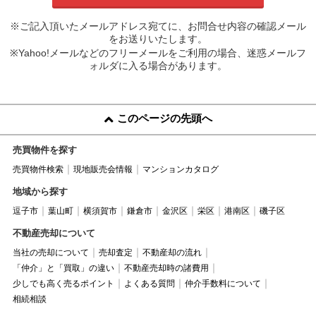
※ご記入頂いたメールアドレス宛てに、お問合せ内容の確認メール
をお送りいたします。
※Yahoo!メールなどのフリーメールをご利用の場合、迷惑メールフ
ォルダに入る場合があります。
このページの先頭へ
売買物件を探す
売買物件検索
現地販売会情報
マンションカタログ
地域から探す
逗子市
葉山町
横須賀市
鎌倉市
金沢区
栄区
港南区
磯子区
不動産売却について
当社の売却について
売却査定
不動産却の流れ
「仲介」と「買取」の違い
不動産売却時の諸費用
少しでも高く売るポイント
よくある質問
仲介手数料について
相続相談