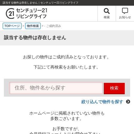
該当する物件は存在しません｜センチュリー21リビングライフ
検索
お知らせ
TOPページ
>
物件検索
>
-
ご成約済み
該当する物件は存在しません
お探しの物件はご成約済みとなっております。
下記にて再検索をお願いたします。
検索
絞り込んで物件を探す
ホームページに掲載されていない物件も
多数ございます。
お手数ですが、
会員登録フォームよりお問合せ下さい。