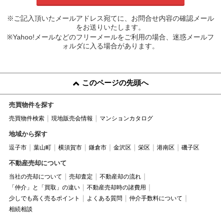
※ご記入頂いたメールアドレス宛てに、お問合せ内容の確認メール
をお送りいたします。
※Yahoo!メールなどのフリーメールをご利用の場合、迷惑メールフ
ォルダに入る場合があります。
このページの先頭へ
売買物件を探す
売買物件検索
現地販売会情報
マンションカタログ
地域から探す
逗子市
葉山町
横須賀市
鎌倉市
金沢区
栄区
港南区
磯子区
不動産売却について
当社の売却について
売却査定
不動産却の流れ
「仲介」と「買取」の違い
不動産売却時の諸費用
少しでも高く売るポイント
よくある質問
仲介手数料について
相続相談