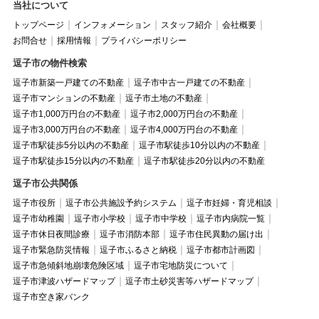
当社について
トップページ
インフォメーション
スタッフ紹介
会社概要
お問合せ
採用情報
プライバシーポリシー
逗子市の物件検索
逗子市新築一戸建ての不動産
逗子市中古一戸建ての不動産
逗子市マンションの不動産
逗子市土地の不動産
逗子市1,000万円台の不動産
逗子市2,000万円台の不動産
逗子市3,000万円台の不動産
逗子市4,000万円台の不動産
逗子市駅徒歩5分以内の不動産
逗子市駅徒歩10分以内の不動産
逗子市駅徒歩15分以内の不動産
逗子市駅徒歩20分以内の不動産
逗子市公共関係
逗子市役所
逗子市公共施設予約システム
逗子市妊婦・育児相談
逗子市幼稚園
逗子市小学校
逗子市中学校
逗子市内病院一覧
逗子市休日夜間診療
逗子市消防本部
逗子市住民異動の届け出
逗子市緊急防災情報
逗子市ふるさと納税
逗子市都市計画図
逗子市急傾斜地崩壊危険区域
逗子市宅地防災について
逗子市津波ハザードマップ
逗子市土砂災害等ハザードマップ
逗子市空き家バンク