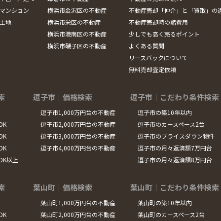
マンション
横浜市金沢区の不動産
不動産売却「仲介」と「買取」の
土地
横浜市栄区の不動産
不動産売却時の諸費用
横浜市港南区の不動産
少しでも高く売るポイント
横浜市磯子区の不動産
よくある質問
リースバックについて
無料売却査定依頼
索
逗子市｜価格検索
逗子市｜こだわり条件検索
逗子市1,000万円台の不動産
逗子市の築10年以内
DK
逗子市2,000万円台の不動産
逗子市のカースペース2台
DK
逗子市3,000万円台の不動産
逗子市のプライスダウン物件
DK
逗子市4,000万円台の不動産
逗子市の月々返済額7万円台
LDK以上
逗子市の月々返済額8万円台
索
葉山町｜価格検索
葉山町｜こだわり条件検索
葉山町1,000万円台の不動産
葉山町の築10年以内
DK
葉山町2,000万円台の不動産
葉山町のカースペース2台