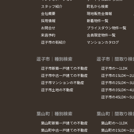
スタッフ紹介
町名から検索
会社概要
現地販売会情報
採用情報
新着物件一覧
お問合せ
プライスダウン物件一覧
来店予約
会員限定物件一覧
逗子市の街紹介
マンションカタログ
逗子市｜種別検索
逗子市｜間取り検
逗子市新築一戸建ての不動産
逗子市の～1LDK
逗子市中古一戸建ての不動産
逗子市の1SLDK～2L
逗子市マンションの不動産
逗子市の2SLDK～3L
逗子市土地の不動産
逗子市の3SLDK～4L
逗子市の4SLDK～5
葉山町｜種別検索
葉山町｜間取り検
葉山町新築一戸建ての不動産
葉山町の～1LDK
葉山町中古一戸建ての不動産
葉山町の1SLDK～2L