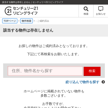
該当する物件は存在しません｜センチュリー21リビングライフ
検索
お知らせ
TOPページ
>
物件検索
>
-
ご成約済み
該当する物件は存在しません
お探しの物件はご成約済みとなっております。
下記にて再検索をお願いたします。
検索
絞り込んで物件を探す
ホームページに掲載されていない物件も
多数ございます。
お手数ですが、
会員登録フォームよりお問合せ下さい。