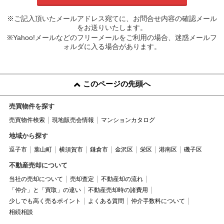
※ご記入頂いたメールアドレス宛てに、お問合せ内容の確認メール
をお送りいたします。
※Yahoo!メールなどのフリーメールをご利用の場合、迷惑メールフ
ォルダに入る場合があります。
このページの先頭へ
売買物件を探す
売買物件検索
現地販売会情報
マンションカタログ
地域から探す
逗子市
葉山町
横須賀市
鎌倉市
金沢区
栄区
港南区
磯子区
不動産売却について
当社の売却について
売却査定
不動産却の流れ
「仲介」と「買取」の違い
不動産売却時の諸費用
少しでも高く売るポイント
よくある質問
仲介手数料について
相続相談