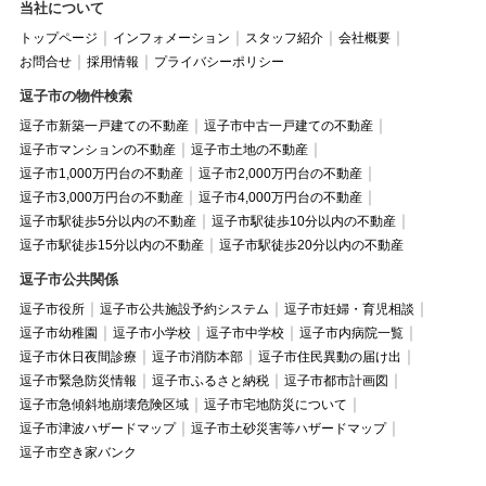
当社について
トップページ
インフォメーション
スタッフ紹介
会社概要
お問合せ
採用情報
プライバシーポリシー
逗子市の物件検索
逗子市新築一戸建ての不動産
逗子市中古一戸建ての不動産
逗子市マンションの不動産
逗子市土地の不動産
逗子市1,000万円台の不動産
逗子市2,000万円台の不動産
逗子市3,000万円台の不動産
逗子市4,000万円台の不動産
逗子市駅徒歩5分以内の不動産
逗子市駅徒歩10分以内の不動産
逗子市駅徒歩15分以内の不動産
逗子市駅徒歩20分以内の不動産
逗子市公共関係
逗子市役所
逗子市公共施設予約システム
逗子市妊婦・育児相談
逗子市幼稚園
逗子市小学校
逗子市中学校
逗子市内病院一覧
逗子市休日夜間診療
逗子市消防本部
逗子市住民異動の届け出
逗子市緊急防災情報
逗子市ふるさと納税
逗子市都市計画図
逗子市急傾斜地崩壊危険区域
逗子市宅地防災について
逗子市津波ハザードマップ
逗子市土砂災害等ハザードマップ
逗子市空き家バンク