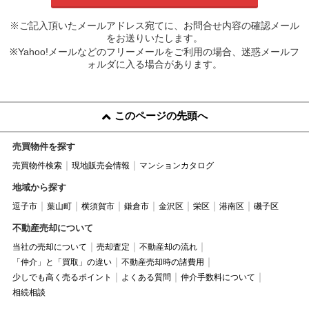
※ご記入頂いたメールアドレス宛てに、お問合せ内容の確認メール
をお送りいたします。
※Yahoo!メールなどのフリーメールをご利用の場合、迷惑メールフ
ォルダに入る場合があります。
このページの先頭へ
売買物件を探す
売買物件検索
現地販売会情報
マンションカタログ
地域から探す
逗子市
葉山町
横須賀市
鎌倉市
金沢区
栄区
港南区
磯子区
不動産売却について
当社の売却について
売却査定
不動産却の流れ
「仲介」と「買取」の違い
不動産売却時の諸費用
少しでも高く売るポイント
よくある質問
仲介手数料について
相続相談