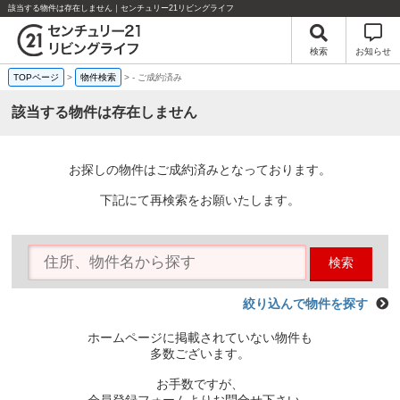
該当する物件は存在しません｜センチュリー21リビングライフ
検索
お知らせ
TOPページ
>
物件検索
>
-
ご成約済み
該当する物件は存在しません
お探しの物件はご成約済みとなっております。
下記にて再検索をお願いたします。
検索
絞り込んで物件を探す
ホームページに掲載されていない物件も
多数ございます。
お手数ですが、
会員登録フォームよりお問合せ下さい。