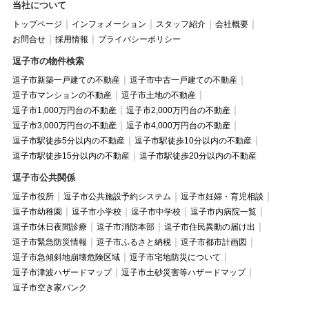
当社について
トップページ
インフォメーション
スタッフ紹介
会社概要
お問合せ
採用情報
プライバシーポリシー
逗子市の物件検索
逗子市新築一戸建ての不動産
逗子市中古一戸建ての不動産
逗子市マンションの不動産
逗子市土地の不動産
逗子市1,000万円台の不動産
逗子市2,000万円台の不動産
逗子市3,000万円台の不動産
逗子市4,000万円台の不動産
逗子市駅徒歩5分以内の不動産
逗子市駅徒歩10分以内の不動産
逗子市駅徒歩15分以内の不動産
逗子市駅徒歩20分以内の不動産
逗子市公共関係
逗子市役所
逗子市公共施設予約システム
逗子市妊婦・育児相談
逗子市幼稚園
逗子市小学校
逗子市中学校
逗子市内病院一覧
逗子市休日夜間診療
逗子市消防本部
逗子市住民異動の届け出
逗子市緊急防災情報
逗子市ふるさと納税
逗子市都市計画図
逗子市急傾斜地崩壊危険区域
逗子市宅地防災について
逗子市津波ハザードマップ
逗子市土砂災害等ハザードマップ
逗子市空き家バンク