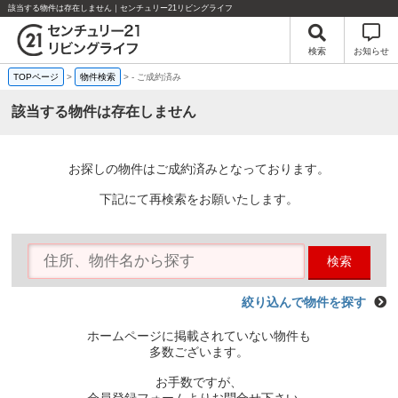
該当する物件は存在しません｜センチュリー21リビングライフ
検索
お知らせ
TOPページ
>
物件検索
>
-
ご成約済み
該当する物件は存在しません
お探しの物件はご成約済みとなっております。
下記にて再検索をお願いたします。
検索
絞り込んで物件を探す
ホームページに掲載されていない物件も
多数ございます。
お手数ですが、
会員登録フォームよりお問合せ下さい。