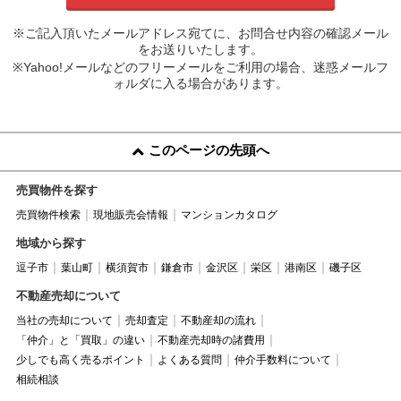
※ご記入頂いたメールアドレス宛てに、お問合せ内容の確認メール
をお送りいたします。
※Yahoo!メールなどのフリーメールをご利用の場合、迷惑メールフ
ォルダに入る場合があります。
このページの先頭へ
売買物件を探す
売買物件検索
現地販売会情報
マンションカタログ
地域から探す
逗子市
葉山町
横須賀市
鎌倉市
金沢区
栄区
港南区
磯子区
不動産売却について
当社の売却について
売却査定
不動産却の流れ
「仲介」と「買取」の違い
不動産売却時の諸費用
少しでも高く売るポイント
よくある質問
仲介手数料について
相続相談