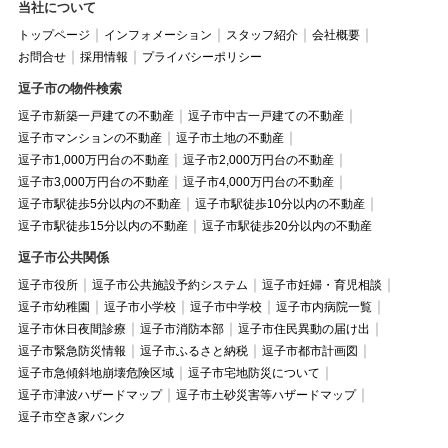
当社について
トップページ
インフォメーション
スタッフ紹介
会社概要
お問合せ
採用情報
プライバシーポリシー
逗子市の物件検索
逗子市新築一戸建ての不動産
逗子市中古一戸建ての不動産
逗子市マンションの不動産
逗子市土地の不動産
逗子市1,000万円台の不動産
逗子市2,000万円台の不動産
逗子市3,000万円台の不動産
逗子市4,000万円台の不動産
逗子市駅徒歩5分以内の不動産
逗子市駅徒歩10分以内の不動産
逗子市駅徒歩15分以内の不動産
逗子市駅徒歩20分以内の不動産
逗子市公共関係
逗子市役所
逗子市公共施設予約システム
逗子市妊婦・育児相談
逗子市幼稚園
逗子市小学校
逗子市中学校
逗子市内病院一覧
逗子市休日夜間診療
逗子市消防本部
逗子市住民異動の届け出
逗子市緊急防災情報
逗子市ふるさと納税
逗子市都市計画図
逗子市急傾斜地崩壊危険区域
逗子市宅地防災について
逗子市津波ハザードマップ
逗子市土砂災害等ハザードマップ
逗子市空き家バンク