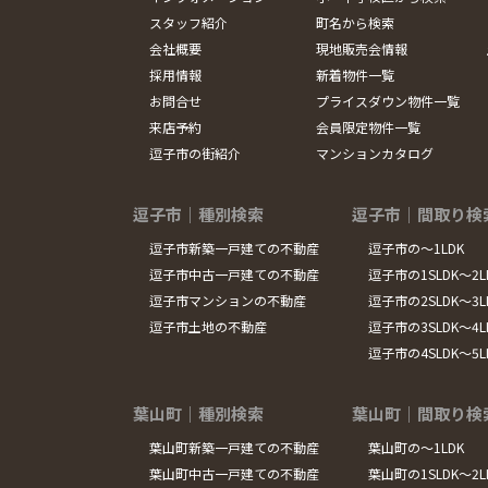
スタッフ紹介
町名から検索
会社概要
現地販売会情報
採用情報
新着物件一覧
お問合せ
プライスダウン物件一覧
来店予約
会員限定物件一覧
逗子市の街紹介
マンションカタログ
逗子市｜種別検索
逗子市｜間取り検
逗子市新築一戸建ての不動産
逗子市の～1LDK
逗子市中古一戸建ての不動産
逗子市の1SLDK～2L
逗子市マンションの不動産
逗子市の2SLDK～3L
逗子市土地の不動産
逗子市の3SLDK～4L
逗子市の4SLDK～5
葉山町｜種別検索
葉山町｜間取り検
葉山町新築一戸建ての不動産
葉山町の～1LDK
葉山町中古一戸建ての不動産
葉山町の1SLDK～2L