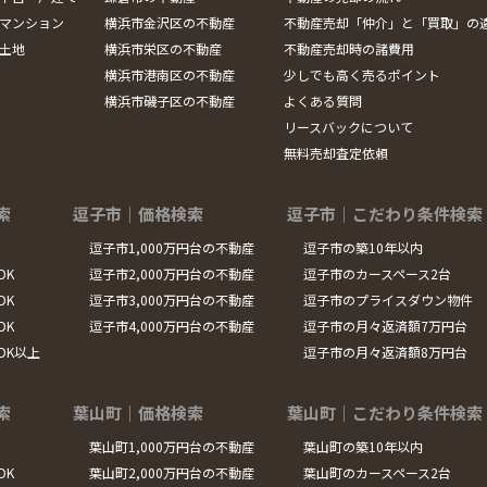
マンション
横浜市金沢区の不動産
不動産売却「仲介」と「買取」の
土地
横浜市栄区の不動産
不動産売却時の諸費用
横浜市港南区の不動産
少しでも高く売るポイント
横浜市磯子区の不動産
よくある質問
リースバックについて
無料売却査定依頼
索
逗子市｜価格検索
逗子市｜こだわり条件検索
逗子市1,000万円台の不動産
逗子市の築10年以内
DK
逗子市2,000万円台の不動産
逗子市のカースペース2台
DK
逗子市3,000万円台の不動産
逗子市のプライスダウン物件
DK
逗子市4,000万円台の不動産
逗子市の月々返済額7万円台
LDK以上
逗子市の月々返済額8万円台
索
葉山町｜価格検索
葉山町｜こだわり条件検索
葉山町1,000万円台の不動産
葉山町の築10年以内
DK
葉山町2,000万円台の不動産
葉山町のカースペース2台