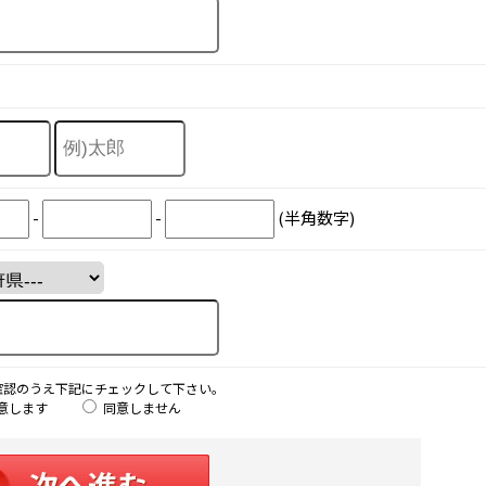
-
-
(半角数字)
確認のうえ下記にチェックして下さい。
意します
同意しません