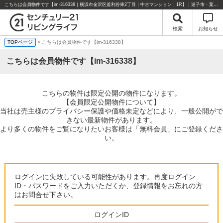
こちらは会員物件です【im-316338｜横浜市金沢区釜利谷東2丁目｜中古マンション｜1R】｜逗子市・葉山町・湘南エリアの不動産のことならセンチュリー21リビングライフにお任せください！
検索
お知らせ
TOPページ
> こちらは会員物件です【im-316338】
こちらは会員物件です【im-316338】
こちらの物件は限定公開の物件になります。
【会員限定公開物件について】
当社は売主様のプライバシー保護や価格未定などにより、一般公開がで
きない最新物件があります。
より多くの物件をご覧になりたいお客様は「無料会員」にご登録くださ
い。
ログインに失敗している可能性があります。再度ログイン
ID・パスワードをご入力いただくか、登録情報をお忘れの方
はお問合せ下さい。
ログインID