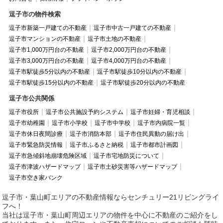
逗子市の物件検索
逗子市新築一戸建ての不動産
逗子市中古一戸建ての不動産
逗子市マンションの不動産
逗子市土地の不動産
逗子市1,000万円台の不動産
逗子市2,000万円台の不動産
逗子市3,000万円台の不動産
逗子市4,000万円台の不動産
逗子市駅徒歩5分以内の不動産
逗子市駅徒歩10分以内の不動産
逗子市駅徒歩15分以内の不動産
逗子市駅徒歩20分以内の不動産
逗子市公共関係
逗子市役所
逗子市公共施設予約システム
逗子市妊婦・育児相談
逗子市幼稚園
逗子市小学校
逗子市中学校
逗子市内病院一覧
逗子市休日夜間診療
逗子市消防本部
逗子市住民異動の届け出
逗子市緊急防災情報
逗子市ふるさと納税
逗子市都市計画図
逗子市急傾斜地崩壊危険区域
逗子市宅地防災について
逗子市津波ハザードマップ
逗子市土砂災害等ハザードマップ
逗子市空き家バンク
逗子市・葉山町エリアの不動産情報ならセンチュリー21リビングライ
フへ！
当社は逗子市・葉山町周辺エリアの物件を中心に不動産のご紹介をし