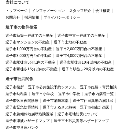
当社について
トップページ
インフォメーション
スタッフ紹介
会社概要
お問合せ
採用情報
プライバシーポリシー
逗子市の物件検索
逗子市新築一戸建ての不動産
逗子市中古一戸建ての不動産
逗子市マンションの不動産
逗子市土地の不動産
逗子市1,000万円台の不動産
逗子市2,000万円台の不動産
逗子市3,000万円台の不動産
逗子市4,000万円台の不動産
逗子市駅徒歩5分以内の不動産
逗子市駅徒歩10分以内の不動産
逗子市駅徒歩15分以内の不動産
逗子市駅徒歩20分以内の不動産
逗子市公共関係
逗子市役所
逗子市公共施設予約システム
逗子市妊婦・育児相談
逗子市幼稚園
逗子市小学校
逗子市中学校
逗子市内病院一覧
逗子市休日夜間診療
逗子市消防本部
逗子市住民異動の届け出
逗子市緊急防災情報
逗子市ふるさと納税
逗子市都市計画図
逗子市急傾斜地崩壊危険区域
逗子市宅地防災について
逗子市津波ハザードマップ
逗子市土砂災害等ハザードマップ
逗子市空き家バンク