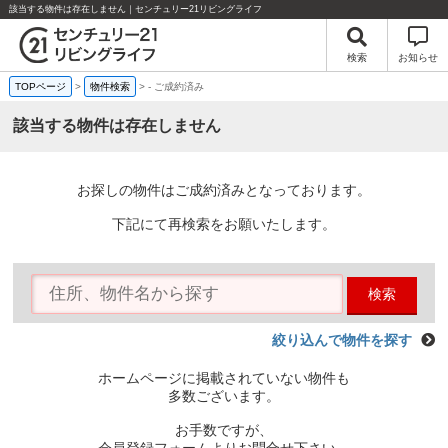
該当する物件は存在しません｜センチュリー21リビングライフ
検索
お知らせ
TOPページ
>
物件検索
>
-
ご成約済み
該当する物件は存在しません
お探しの物件はご成約済みとなっております。
下記にて再検索をお願いたします。
検索
絞り込んで物件を探す
ホームページに掲載されていない物件も
多数ございます。
お手数ですが、
会員登録フォームよりお問合せ下さい。