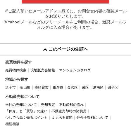
※ご記入頂いたメールアドレス宛てに、お問合せ内容の確認メール
をお送りいたします。
※Yahoo!メールなどのフリーメールをご利用の場合、迷惑メールフ
ォルダに入る場合があります。
このページの先頭へ
売買物件を探す
売買物件検索
現地販売会情報
マンションカタログ
地域から探す
逗子市
葉山町
横須賀市
鎌倉市
金沢区
栄区
港南区
磯子区
不動産売却について
当社の売却について
売却査定
不動産却の流れ
「仲介」と「買取」の違い
不動産売却時の諸費用
少しでも高く売るポイント
よくある質問
仲介手数料について
相続相談