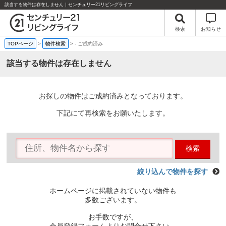
該当する物件は存在しません｜センチュリー21リビングライフ
検索
お知らせ
TOPページ
>
物件検索
>
-
ご成約済み
該当する物件は存在しません
お探しの物件はご成約済みとなっております。
下記にて再検索をお願いたします。
検索
絞り込んで物件を探す
ホームページに掲載されていない物件も
多数ございます。
お手数ですが、
会員登録フォームよりお問合せ下さい。