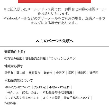
※ご記入頂いたメールアドレス宛てに、お問合せ内容の確認メール
をお送りいたします。
※Yahoo!メールなどのフリーメールをご利用の場合、迷惑メールフ
ォルダに入る場合があります。
このページの先頭へ
売買物件を探す
売買物件検索
現地販売会情報
マンションカタログ
地域から探す
逗子市
葉山町
横須賀市
鎌倉市
金沢区
栄区
港南区
磯子区
不動産売却について
当社の売却について
売却査定
不動産却の流れ
「仲介」と「買取」の違い
不動産売却時の諸費用
少しでも高く売るポイント
よくある質問
仲介手数料について
相続相談