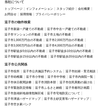
当社について
トップページ
インフォメーション
スタッフ紹介
会社概要
お問合せ
採用情報
プライバシーポリシー
逗子市の物件検索
逗子市新築一戸建ての不動産
逗子市中古一戸建ての不動産
逗子市マンションの不動産
逗子市土地の不動産
逗子市1,000万円台の不動産
逗子市2,000万円台の不動産
逗子市3,000万円台の不動産
逗子市4,000万円台の不動産
逗子市駅徒歩5分以内の不動産
逗子市駅徒歩10分以内の不動産
逗子市駅徒歩15分以内の不動産
逗子市駅徒歩20分以内の不動産
逗子市公共関係
逗子市役所
逗子市公共施設予約システム
逗子市妊婦・育児相談
逗子市幼稚園
逗子市小学校
逗子市中学校
逗子市内病院一覧
逗子市休日夜間診療
逗子市消防本部
逗子市住民異動の届け出
逗子市緊急防災情報
逗子市ふるさと納税
逗子市都市計画図
逗子市急傾斜地崩壊危険区域
逗子市宅地防災について
逗子市津波ハザードマップ
逗子市土砂災害等ハザードマップ
逗子市空き家バンク