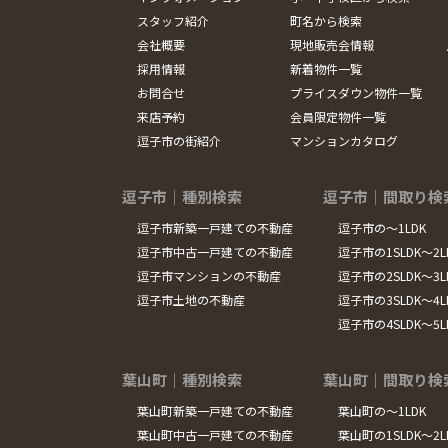
スタッフ紹介
町名から検索
会社概要
現地販売会情報
採用情報
新着物件一覧
お問合せ
プライスダウン物件一覧
来店予約
会員限定物件一覧
逗子市の街紹介
マンションカタログ
逗子市｜種別検索
逗子市｜間取り検
逗子市新築一戸建ての不動産
逗子市の～1LDK
逗子市中古一戸建ての不動産
逗子市の1SLDK～2L
逗子市マンションの不動産
逗子市の2SLDK～3L
逗子市土地の不動産
逗子市の3SLDK～4L
逗子市の4SLDK～5
葉山町｜種別検索
葉山町｜間取り検
葉山町新築一戸建ての不動産
葉山町の～1LDK
葉山町中古一戸建ての不動産
葉山町の1SLDK～2L