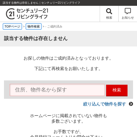
該当する物件は存在しません｜センチュリー21リビングライフ
検索
お知らせ
TOPページ
>
物件検索
>
-
ご成約済み
該当する物件は存在しません
お探しの物件はご成約済みとなっております。
下記にて再検索をお願いたします。
検索
絞り込んで物件を探す
ホームページに掲載されていない物件も
多数ございます。
お手数ですが、
会員登録フォームよりお問合せ下さい。