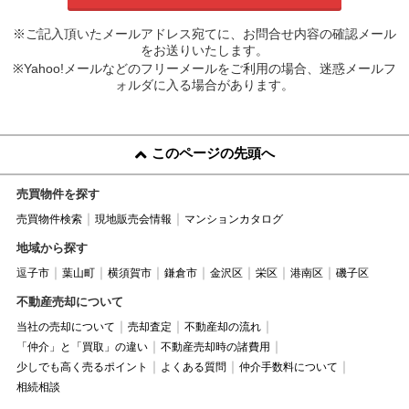
※ご記入頂いたメールアドレス宛てに、お問合せ内容の確認メール
をお送りいたします。
※Yahoo!メールなどのフリーメールをご利用の場合、迷惑メールフ
ォルダに入る場合があります。
このページの先頭へ
売買物件を探す
売買物件検索
現地販売会情報
マンションカタログ
地域から探す
逗子市
葉山町
横須賀市
鎌倉市
金沢区
栄区
港南区
磯子区
不動産売却について
当社の売却について
売却査定
不動産却の流れ
「仲介」と「買取」の違い
不動産売却時の諸費用
少しでも高く売るポイント
よくある質問
仲介手数料について
相続相談