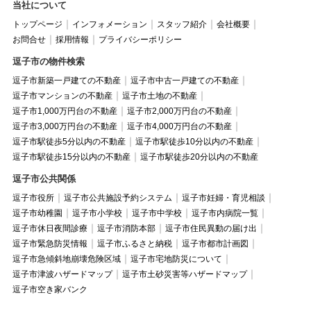
当社について
トップページ
インフォメーション
スタッフ紹介
会社概要
お問合せ
採用情報
プライバシーポリシー
逗子市の物件検索
逗子市新築一戸建ての不動産
逗子市中古一戸建ての不動産
逗子市マンションの不動産
逗子市土地の不動産
逗子市1,000万円台の不動産
逗子市2,000万円台の不動産
逗子市3,000万円台の不動産
逗子市4,000万円台の不動産
逗子市駅徒歩5分以内の不動産
逗子市駅徒歩10分以内の不動産
逗子市駅徒歩15分以内の不動産
逗子市駅徒歩20分以内の不動産
逗子市公共関係
逗子市役所
逗子市公共施設予約システム
逗子市妊婦・育児相談
逗子市幼稚園
逗子市小学校
逗子市中学校
逗子市内病院一覧
逗子市休日夜間診療
逗子市消防本部
逗子市住民異動の届け出
逗子市緊急防災情報
逗子市ふるさと納税
逗子市都市計画図
逗子市急傾斜地崩壊危険区域
逗子市宅地防災について
逗子市津波ハザードマップ
逗子市土砂災害等ハザードマップ
逗子市空き家バンク