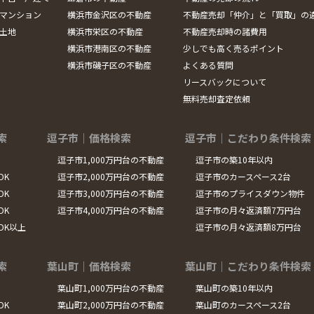
マンション
横浜市金沢区の不動産
不動産売却「仲介」と「買取」の
土地
横浜市栄区の不動産
不動産売却時の諸費用
横浜市港南区の不動産
少しでも高く売るポイント
横浜市磯子区の不動産
よくある質問
リースバックについて
無料売却査定依頼
索
逗子市｜価格検索
逗子市｜こだわり条件検索
逗子市1,000万円台の不動産
逗子市の築10年以内
DK
逗子市2,000万円台の不動産
逗子市のカースペース2台
DK
逗子市3,000万円台の不動産
逗子市のプライスダウン物件
DK
逗子市4,000万円台の不動産
逗子市の月々返済額7万円台
LDK以上
逗子市の月々返済額8万円台
索
葉山町｜価格検索
葉山町｜こだわり条件検索
葉山町1,000万円台の不動産
葉山町の築10年以内
DK
葉山町2,000万円台の不動産
葉山町のカースペース2台