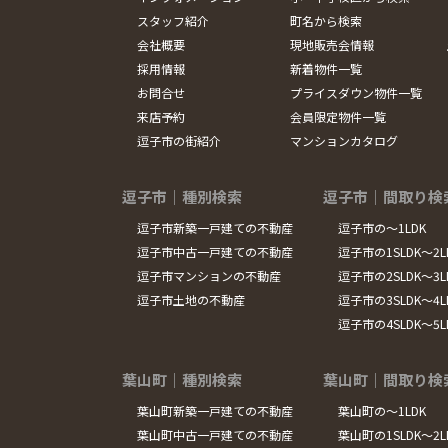
スタッフ紹介
町名から検索
会社概要
現地販売会情報
採用情報
新着物件一覧
お問合せ
プライスダウン物件一覧
来店予約
会員限定物件一覧
逗子市の街紹介
マンションカタログ
逗子市｜種別検索
逗子市｜間取り検
逗子市新築一戸建ての不動産
逗子市の～1LDK
逗子市中古一戸建ての不動産
逗子市の1SLDK～2L
逗子市マンションの不動産
逗子市の2SLDK～3L
逗子市土地の不動産
逗子市の3SLDK～4L
逗子市の4SLDK～5
葉山町｜種別検索
葉山町｜間取り検
葉山町新築一戸建ての不動産
葉山町の～1LDK
葉山町中古一戸建ての不動産
葉山町の1SLDK～2L